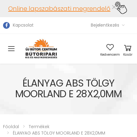
Online lapszabászati megrendelő
Kapcsolat
Bejelentkezés
Toggle mobile menu
Kedvenceim
Kosár
ÉLANYAG ABS TÖLGY
MOORLAND E 28X2,0MM
Főoldal
Termékek
ÉLANYAG ABS TÖLGY MOORLAND E 28X2,0MM