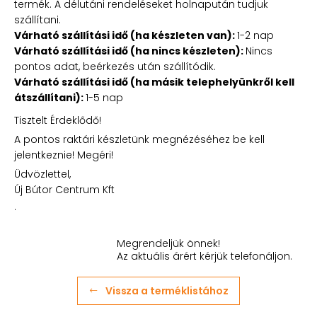
termék. A délutáni rendeléseket holnapután tudjuk
szállítani.
Várható szállítási idő (ha készleten van):
1-2 nap
Várható szállítási idő (ha nincs készleten):
Nincs
pontos adat, beérkezés után szállítódik.
Várható szállítási idő (ha másik telephelyünkről kell
átszállítani):
1-5 nap
Tisztelt Érdeklődő!
A pontos raktári készletünk megnézéséhez be kell
jelentkeznie! Megéri!
Üdvözlettel,
Új Bútor Centrum Kft
.
Megrendeljük önnek!
Az aktuális árért kérjük telefonáljon.
Vissza a terméklistához