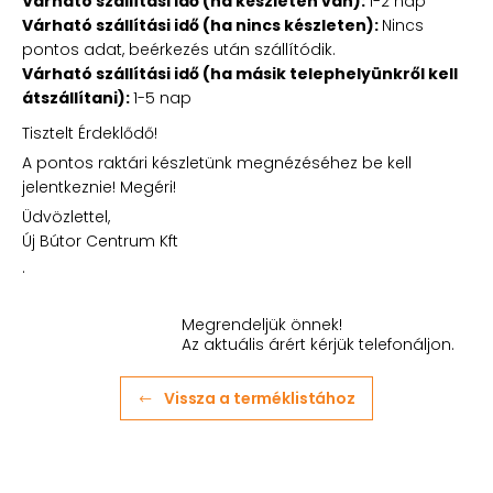
Várható szállítási idő (ha készleten van):
1-2 nap
Várható szállítási idő (ha nincs készleten):
Nincs
pontos adat, beérkezés után szállítódik.
Várható szállítási idő (ha másik telephelyünkről kell
átszállítani):
1-5 nap
Tisztelt Érdeklődő!
A pontos raktári készletünk megnézéséhez be kell
jelentkeznie! Megéri!
Üdvözlettel,
Új Bútor Centrum Kft
.
Megrendeljük önnek!
Az aktuális árért kérjük telefonáljon.
Vissza a terméklistához