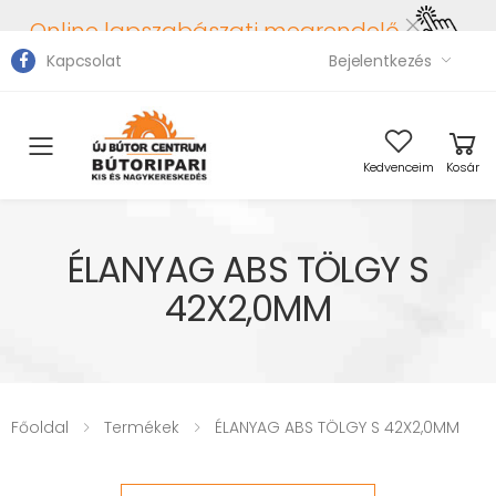
Online lapszabászati megrendelő
Kapcsolat
Bejelentkezés
Toggle mobile menu
Kedvenceim
Kosár
ÉLANYAG ABS TÖLGY S
42X2,0MM
Főoldal
Termékek
ÉLANYAG ABS TÖLGY S 42X2,0MM