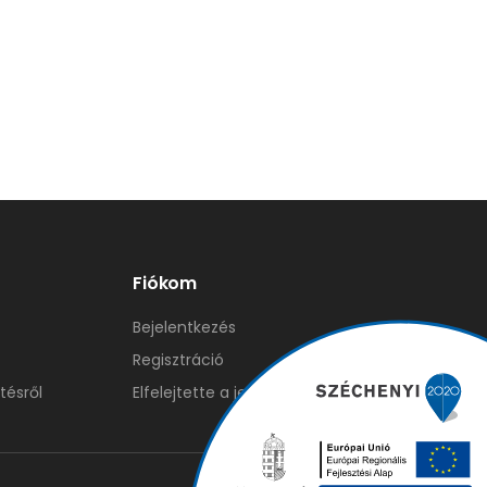
Fiókom
Bejelentkezés
Regisztráció
tésről
Elfelejtette a jelszavát?