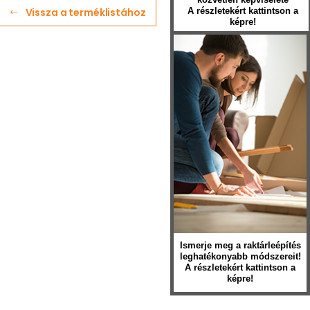
Vissza a terméklistához
A részletekért kattintson a
képre!
Ismerje meg a raktárleépítés
leghatékonyabb módszereit!
A részletekért kattintson a
képre!