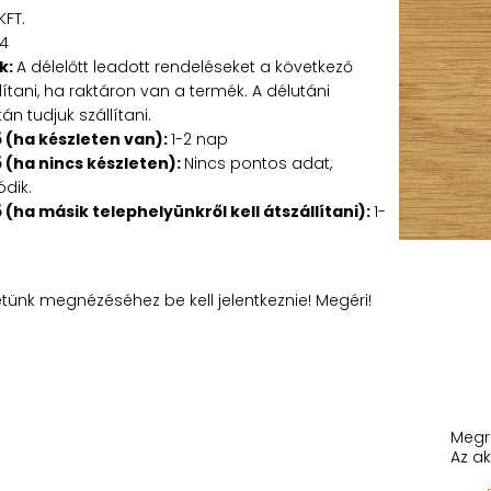
KFT.
34
k:
A délelőtt leadott rendeléseket a következő
tani, ha raktáron van a termék. A délutáni
n tudjuk szállítani.
ő (ha készleten van):
1-2 nap
ő (ha nincs készleten):
Nincs pontos adat,
ódik.
ő (ha másik telephelyünkről kell átszállítani):
1-
etünk megnézéséhez be kell jelentkeznie! Megéri!
Megr
Az ak