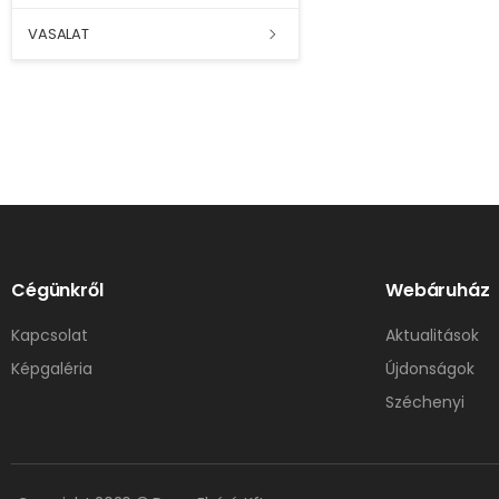
VASALAT
Cégünkről
Webáruház
Kapcsolat
Aktualitások
Képgaléria
Újdonságok
Széchenyi