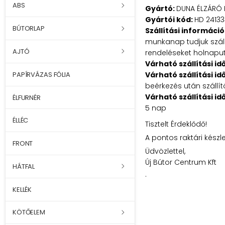
ABS
Gyártó:
DUNA ÉLZÁRÓ 
Gyártói kód:
HD 2413
BÚTORLAP
Szállítási információ
munkanap tudjuk szállí
AJTÓ
rendeléseket holnaputá
Várható szállítási id
Várható szállítási id
PAPÍRVÁZAS FÓLIA
beérkezés után szállít
Várható szállítási id
ÉLFURNÉR
5 nap
ÉLLÉC
Tisztelt Érdeklődő!
A pontos raktári készl
FRONT
Üdvözlettel,
Új Bútor Centrum Kft
HÁTFAL
.
KELLÉK
KÖTŐELEM