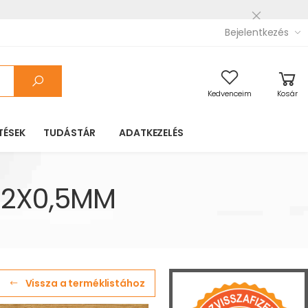
Bejelentkezés
Kedvenceim
Kosár
TÉSEK
TUDÁSTÁR
ADATKEZELÉS
22X0,5MM
Vissza a terméklistához