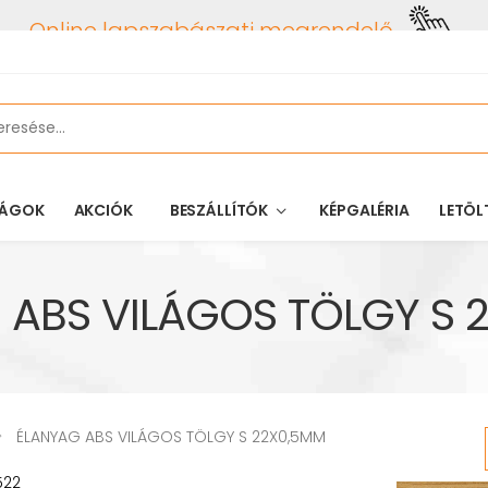
Online lapszabászati megrendelő
ÁGOK
AKCIÓK
BESZÁLLÍTÓK
KÉPGALÉRIA
LETÖL
 ABS VILÁGOS TÖLGY S 
ÉLANYAG ABS VILÁGOS TÖLGY S 22X0,5MM
522