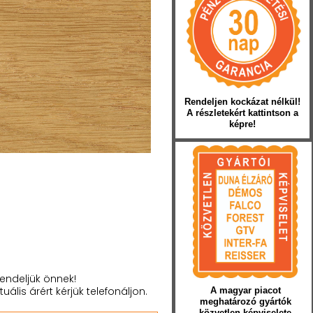
Rendeljen kockázat nélkül!
A részletekért kattintson a
képre!
endeljük önnek!
tuális árért kérjük telefonáljon.
A magyar piacot
meghatározó gyártók
közvetlen képviselete