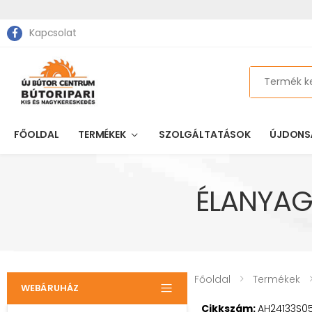
Kapcsolat
Search
FŐOLDAL
TERMÉKEK
SZOLGÁLTATÁSOK
ÚJDONS
ÉLANYAG
Főoldal
Termékek
WEBÁRUHÁZ
Cikkszám:
AH24133S0