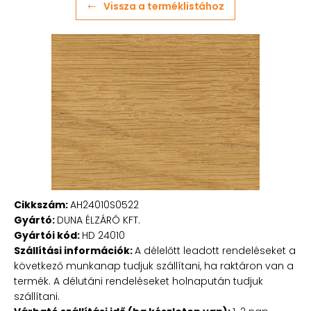
Vissza a terméklistához
Cikkszám:
AH24010S0522
Gyártó:
DUNA ÉLZÁRÓ KFT.
Gyártói kód:
HD 24010
Szállítási információk:
A délelőtt leadott rendeléseket a
következő munkanap tudjuk szállítani, ha raktáron van a
termék. A délutáni rendeléseket holnapután tudjuk
szállítani.