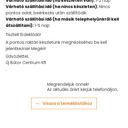
Várható szállítási idő (ha készleten van):
1-2 nap
Várható szállítási idő (ha nincs készleten):
Nincs
pontos adat, beérkezés után szállítódik.
Várható szállítási idő (ha másik telephelyünkről kell
átszállítani):
1-5 nap
Tisztelt Érdeklődő!
A pontos raktári készletünk megnézéséhez be kell
jelentkeznie! Megéri!
Üdvözlettel,
Új Bútor Centrum Kft
.
Megrendeljük önnek!
Az aktuális árért kérjük telefonáljon.
Vissza a terméklistához