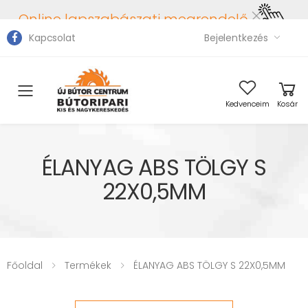
Online lapszabászati megrendelő
Kapcsolat
Bejelentkezés
Toggle mobile menu
Kedvenceim
Kosár
ÉLANYAG ABS TÖLGY S
22X0,5MM
Főoldal
Termékek
ÉLANYAG ABS TÖLGY S 22X0,5MM