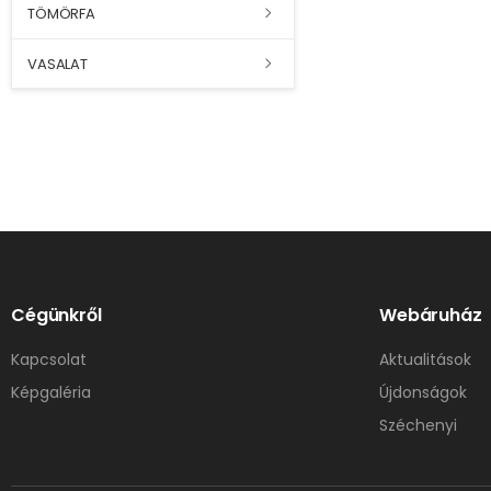
TÖMÖRFA
VASALAT
Cégünkről
Webáruház
Kapcsolat
Aktualitások
Képgaléria
Újdonságok
Széchenyi