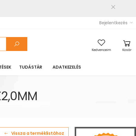
Bejelentkezés
Kedvenceim
Kosár
TÉSEK
TUDÁSTÁR
ADATKEZELÉS
X2,0MM
Vissza a terméklistához