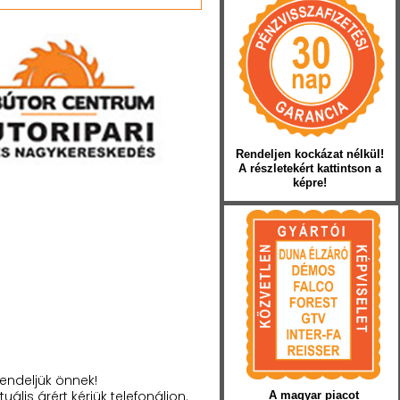
Rendeljen kockázat nélkül!
A részletekért kattintson a
képre!
endeljük önnek!
tuális árért kérjük telefonáljon.
A magyar piacot