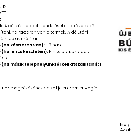
042
KFT.
2
k:
A délelőtt leadott rendeléseket a következő
tani, ha raktáron van a termék. A délutáni
n tudjuk szállítani.
ő (ha készleten van):
1-2 nap
ő (ha nincs készleten):
Nincs pontos adat,
ódik.
ő (ha másik telephelyünkről kell átszállítani):
1-
etünk megnézéséhez be kell jelentkeznie! Megéri!
Megr
Az ak