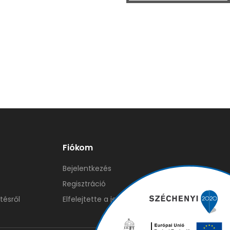
Fiókom
Bejelentkezés
Regisztráció
tésről
Elfelejtette a jelszavát?