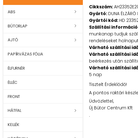
Cikkszám:
AH23352E2
ABS
Gyártó:
DUNA ÉLZÁRÓ 
Gyártói kód:
HD 2335
BÚTORLAP
Szállítási információ
munkanap tudjuk szállí
AJTÓ
rendeléseket holnaputá
Várható szállítási id
Várható szállítási id
PAPÍRVÁZAS FÓLIA
beérkezés után szállít
Várható szállítási id
ÉLFURNÉR
5 nap
ÉLLÉC
Tisztelt Érdeklődő!
A pontos raktári készl
FRONT
Üdvözlettel,
Új Bútor Centrum Kft
HÁTFAL
.
KELLÉK