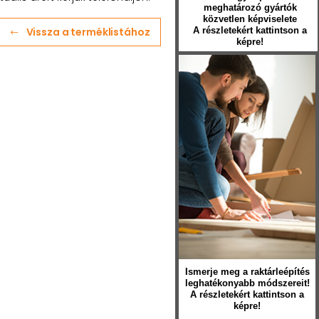
meghatározó gyártók
közvetlen képviselete
Vissza a terméklistához
A részletekért kattintson a
képre!
Ismerje meg a raktárleépítés
leghatékonyabb módszereit!
A részletekért kattintson a
képre!