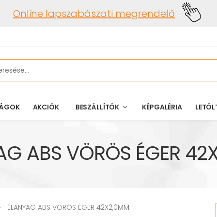
Online lapszabászati megrendelő
ÁGOK
AKCIÓK
BESZÁLLÍTÓK
KÉPGALÉRIA
LETÖL
AG ABS VÖRÖS ÉGER 42
ÉLANYAG ABS VÖRÖS ÉGER 42X2,0MM