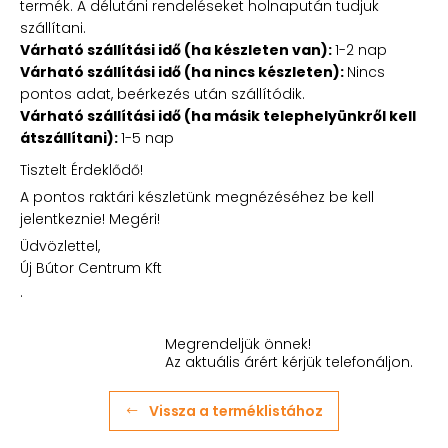
termék. A délutáni rendeléseket holnapután tudjuk
szállítani.
Várható szállítási idő (ha készleten van):
1-2 nap
Várható szállítási idő (ha nincs készleten):
Nincs
pontos adat, beérkezés után szállítódik.
Várható szállítási idő (ha másik telephelyünkről kell
átszállítani):
1-5 nap
Tisztelt Érdeklődő!
A pontos raktári készletünk megnézéséhez be kell
jelentkeznie! Megéri!
Üdvözlettel,
Új Bútor Centrum Kft
.
Megrendeljük önnek!
Az aktuális árért kérjük telefonáljon.
Vissza a terméklistához