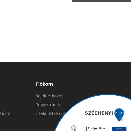
Fiókom
Bejelentkezés
Regisztráció
tésről
Elfelejtette a jelszavát?