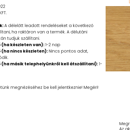
022
KFT.
k:
A délelőtt leadott rendeléseket a következő
tani, ha raktáron van a termék. A délutáni
n tudjuk szállítani.
ő (ha készleten van):
1-2 nap
ő (ha nincs készleten):
Nincs pontos adat,
ódik.
ő (ha másik telephelyünkről kell átszállítani):
1-
etünk megnézéséhez be kell jelentkeznie! Megéri!
Megr
Az ak