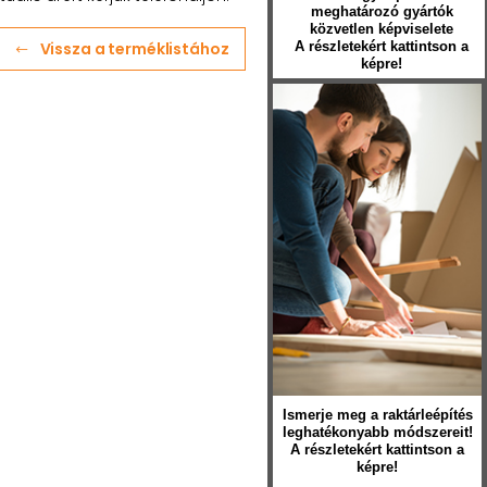
meghatározó gyártók
közvetlen képviselete
Vissza a terméklistához
A részletekért kattintson a
képre!
Ismerje meg a raktárleépítés
leghatékonyabb módszereit!
A részletekért kattintson a
képre!