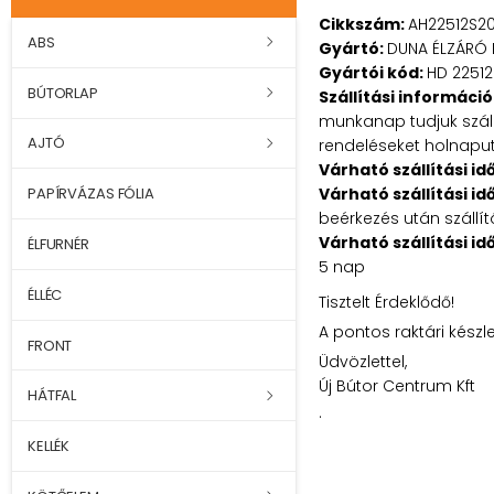
Cikkszám:
AH22512S2
ABS
Gyártó:
DUNA ÉLZÁRÓ 
Gyártói kód:
HD 22512
BÚTORLAP
Szállítási információ
munkanap tudjuk szállí
AJTÓ
rendeléseket holnaputá
Várható szállítási id
Várható szállítási id
PAPÍRVÁZAS FÓLIA
beérkezés után szállít
Várható szállítási id
ÉLFURNÉR
5 nap
ÉLLÉC
Tisztelt Érdeklődő!
A pontos raktári készl
FRONT
Üdvözlettel,
Új Bútor Centrum Kft
HÁTFAL
.
KELLÉK