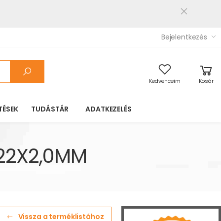
Bejelentkezés
Kedvenceim
Kosár
TÉSEK
TUDÁSTÁR
ADATKEZELÉS
 22X2,0MM
Vissza a terméklistához