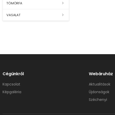
TÖMÖRFA
VASALAT
Cégünkről
Webáruház
Kapcsolat
Aktualitások
Képgaléria
Újdonságok
Széchenyi