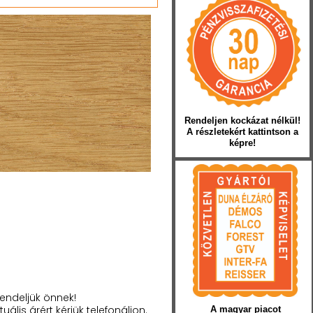
Rendeljen kockázat nélkül!
A részletekért kattintson a
képre!
endeljük önnek!
tuális árért kérjük telefonáljon.
A magyar piacot