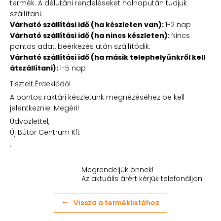
termék. A délutáni rendeléseket holnapután tudjuk
szállítani.
Várható szállítási idő (ha készleten van):
1-2 nap
Várható szállítási idő (ha nincs készleten):
Nincs
pontos adat, beérkezés után szállítódik.
Várható szállítási idő (ha másik telephelyünkről kell
átszállítani):
1-5 nap
Tisztelt Érdeklődő!
A pontos raktári készletünk megnézéséhez be kell
jelentkeznie! Megéri!
Üdvözlettel,
Új Bútor Centrum Kft
.
Megrendeljük önnek!
Az aktuális árért kérjük telefonáljon.
Vissza a terméklistához