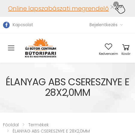
Online lapszabászati megrendelő
Kapcsolat
Bejelentkezés
Toggle mobile menu
Kedvenceim
Kosár
ÉLANYAG ABS CSERESZNYE E
28X2,0MM
Főoldal
Termékek
ÉLANYAG ABS CSERESZNYE E 28X2,0MM