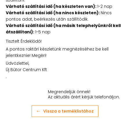
szállítani.
Várható szállítási idő (ha készleten van):
1-2 nap
Várható szállítási idő (ha nincs készleten):
Nincs
pontos adat, beérkezés után szállítódik.
Várható szállítási idő (ha másik telephelyünkről kell
átszállítani):
1-5 nap
Tisztelt Érdeklődő!
A pontos raktári készletünk megnézéséhez be kell
jelentkeznie! Megéri!
Üdvözlettel,
Új Bútor Centrum Kft
.
Megrendeljük önnek!
Az aktuális árért kérjük telefonáljon.
Vissza a terméklistához