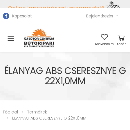
Online lapszabászati megrendelő
Kapcsolat
Bejelentkezés
Toggle mobile menu
Kedvenceim
Kosár
ÉLANYAG ABS CSERESZNYE G
22X1,0MM
Főoldal
Termékek
ÉLANYAG ABS CSERESZNYE G 22X1,0MM