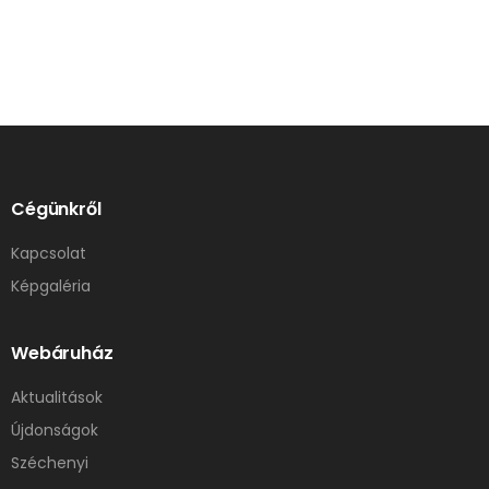
Cégünkről
Kapcsolat
Képgaléria
Webáruház
Aktualitások
Újdonságok
Széchenyi