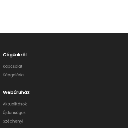
Cégünkről
Kapcsolat
Képgaléria
Webáruház
Aktualitások
Újdonságok
Széchenyi