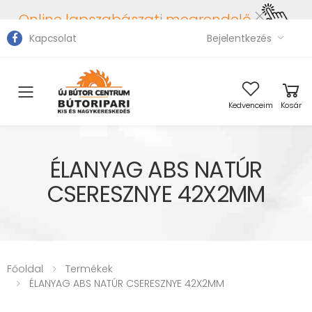
Online lapszabászati megrendelő
Kapcsolat
Bejelentkezés
Toggle mobile menu
Kedvenceim
Kosár
ÉLANYAG ABS NATÚR
CSERESZNYE 42X2MM
Főoldal
Termékek
ÉLANYAG ABS NATÚR CSERESZNYE 42X2MM