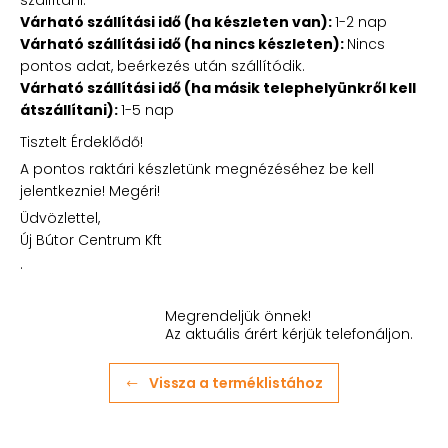
szállítani.
Várható szállítási idő (ha készleten van):
1-2 nap
Várható szállítási idő (ha nincs készleten):
Nincs
pontos adat, beérkezés után szállítódik.
Várható szállítási idő (ha másik telephelyünkről kell
átszállítani):
1-5 nap
Tisztelt Érdeklődő!
A pontos raktári készletünk megnézéséhez be kell
jelentkeznie! Megéri!
Üdvözlettel,
Új Bútor Centrum Kft
.
Megrendeljük önnek!
Az aktuális árért kérjük telefonáljon.
Vissza a terméklistához