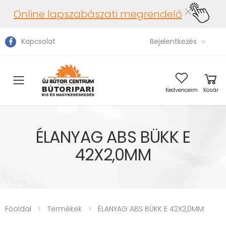
Online lapszabászati megrendelő
Kapcsolat
Bejelentkezés
Toggle mobile menu
Kedvenceim
Kosár
ÉLANYAG ABS BÜKK E
42X2,0MM
Főoldal
Termékek
ÉLANYAG ABS BÜKK E 42X2,0MM