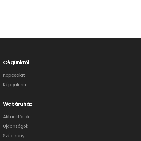
Cégünkről
Kapcsolat
Képgaléria
Webáruház
Aktualitások
Újdonságok
Széchenyi