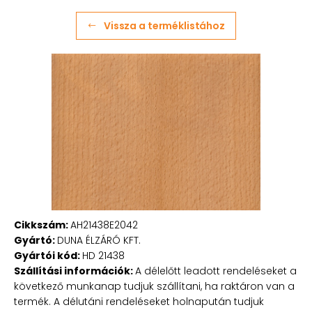
Vissza a terméklistához
Cikkszám:
AH21438E2042
Gyártó:
DUNA ÉLZÁRÓ KFT.
Gyártói kód:
HD 21438
Szállítási információk:
A délelőtt leadott rendeléseket a
következő munkanap tudjuk szállítani, ha raktáron van a
termék. A délutáni rendeléseket holnapután tudjuk