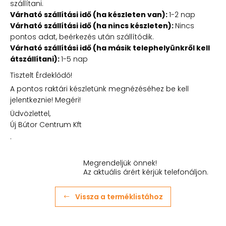
szállítani.
Várható szállítási idő (ha készleten van):
1-2 nap
Várható szállítási idő (ha nincs készleten):
Nincs
pontos adat, beérkezés után szállítódik.
Várható szállítási idő (ha másik telephelyünkről kell
átszállítani):
1-5 nap
Tisztelt Érdeklődő!
A pontos raktári készletünk megnézéséhez be kell
jelentkeznie! Megéri!
Üdvözlettel,
Új Bútor Centrum Kft
.
Megrendeljük önnek!
Az aktuális árért kérjük telefonáljon.
Vissza a terméklistához