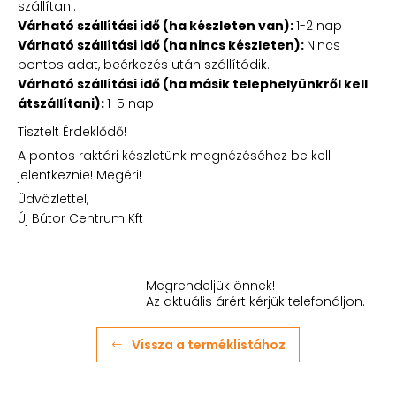
szállítani.
Várható szállítási idő (ha készleten van):
1-2 nap
Várható szállítási idő (ha nincs készleten):
Nincs
pontos adat, beérkezés után szállítódik.
Várható szállítási idő (ha másik telephelyünkről kell
átszállítani):
1-5 nap
Tisztelt Érdeklődő!
A pontos raktári készletünk megnézéséhez be kell
jelentkeznie! Megéri!
Üdvözlettel,
Új Bútor Centrum Kft
.
Megrendeljük önnek!
Az aktuális árért kérjük telefonáljon.
Vissza a terméklistához