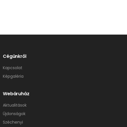
Cégünkről
Kapcsolat
Képgaléria
Webáruház
Aktualitások
Újdonságok
Széchenyi