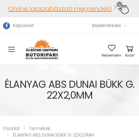
Online lapszabászati megrendelő
Kapcsolat
Bejelentkezés
Toggle mobile menu
Kedvenceim
Kosár
ÉLANYAG ABS DUNAI BÜKK G.
22X2,0MM
Főoldal
Termékek
ÉLANYAG ABS DUNAI BÜKK G. 22X2,0MM