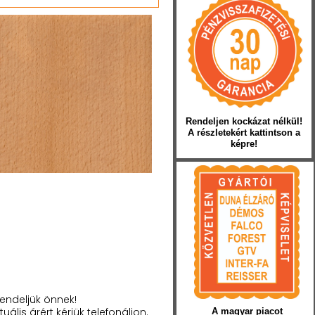
Rendeljen kockázat nélkül!
A részletekért kattintson a
képre!
endeljük önnek!
tuális árért kérjük telefonáljon.
A magyar piacot