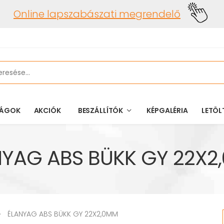
Online lapszabászati megrendelő
ÁGOK
AKCIÓK
BESZÁLLÍTÓK
KÉPGALÉRIA
LETÖL
NYAG ABS BÜKK GY 22X2
ÉLANYAG ABS BÜKK GY 22X2,0MM