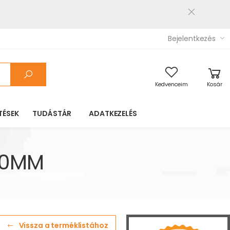
Bejelentkezés
Kedvenceim
Kosár
TÉSEK
TUDÁSTÁR
ADATKEZELÉS
,0MM
Vissza a terméklistához