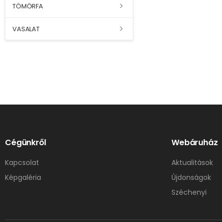
TÖMÖRFA
VASALAT
Cégünkről
Webáruház
Kapcsolat
Aktualitások
Képgaléria
Újdonságok
Széchenyi