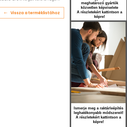
meghatározó gyártók
közvetlen képviselete
Vissza a terméklistához
A részletekért kattintson a
képre!
Ismerje meg a raktárleépítés
leghatékonyabb módszereit!
A részletekért kattintson a
képre!