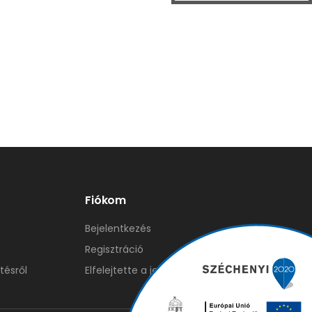
Fiókom
Bejelentkezés
Regisztráció
tésről
Elfelejtette a jelszavát?