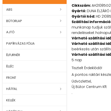
Cikkszám:
AH21085G2
ABS
Gyártó:
DUNA ÉLZÁRÓ 
Gyártói kód:
HD 2108
BÚTORLAP
Szállítási információ
munkanap tudjuk szállí
AJTÓ
rendeléseket holnaputá
Várható szállítási id
Várható szállítási id
PAPÍRVÁZAS FÓLIA
beérkezés után szállít
Várható szállítási id
ÉLFURNÉR
5 nap
ÉLLÉC
Tisztelt Érdeklődő!
A pontos raktári készl
FRONT
Üdvözlettel,
Új Bútor Centrum Kft
HÁTFAL
.
KELLÉK