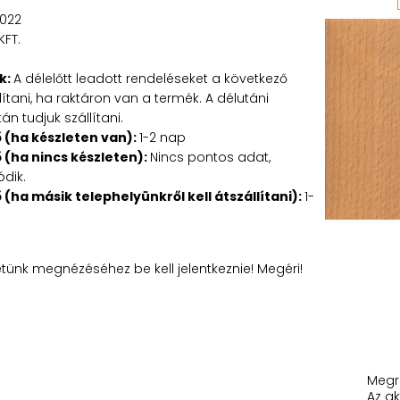
022
KFT.
5
k:
A délelőtt leadott rendeléseket a következő
tani, ha raktáron van a termék. A délutáni
n tudjuk szállítani.
ő (ha készleten van):
1-2 nap
ő (ha nincs készleten):
Nincs pontos adat,
ódik.
ő (ha másik telephelyünkről kell átszállítani):
1-
etünk megnézéséhez be kell jelentkeznie! Megéri!
Megr
Az ak