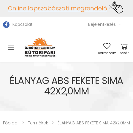
Online lapszabászati megrendelő
Kapcsolat
Bejelentkezés
Toggle mobile menu
Kedvenceim
Kosár
ÉLANYAG ABS FEKETE SIMA
42X2,0MM
Főoldal
Termékek
ÉLANYAG ABS FEKETE SIMA 42X2,0MM