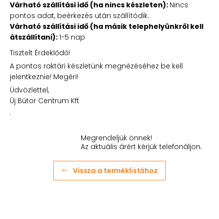
Várható szállítási idő (ha nincs készleten):
Nincs
pontos adat, beérkezés után szállítódik.
Várható szállítási idő (ha másik telephelyünkről kell
átszállítani):
1-5 nap
Tisztelt Érdeklődő!
A pontos raktári készletünk megnézéséhez be kell
jelentkeznie! Megéri!
Üdvözlettel,
Új Bútor Centrum Kft
.
Megrendeljük önnek!
Az aktuális árért kérjük telefonáljon.
Vissza a terméklistához