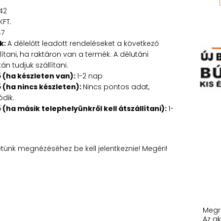
42
KFT.
47
k:
A délelőtt leadott rendeléseket a következő
tani, ha raktáron van a termék. A délutáni
n tudjuk szállítani.
ő (ha készleten van):
1-2 nap
ő (ha nincs készleten):
Nincs pontos adat,
ódik.
ő (ha másik telephelyünkről kell átszállítani):
1-
etünk megnézéséhez be kell jelentkeznie! Megéri!
Megr
Az ak