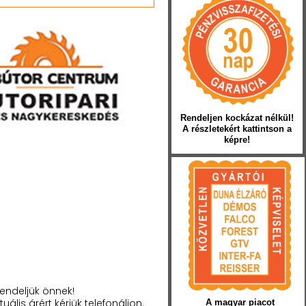
Rendeljen kockázat nélkül!
A részletekért kattintson a
képre!
endeljük önnek!
tuális árért kérjük telefonáljon.
A magyar piacot