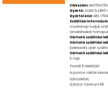
Cikkszám:
AH17104720
Gyártó:
DUNA ÉLZÁRÓ 
Gyártói kód:
ABS 1710
Szállítási információ
munkanap tudjuk szállí
rendeléseket holnaputá
Várható szállítási id
Várható szállítási id
beérkezés után szállít
Várható szállítási id
5 nap
Tisztelt Érdeklődő!
A pontos raktári készl
Üdvözlettel,
Új Bútor Centrum Kft
.