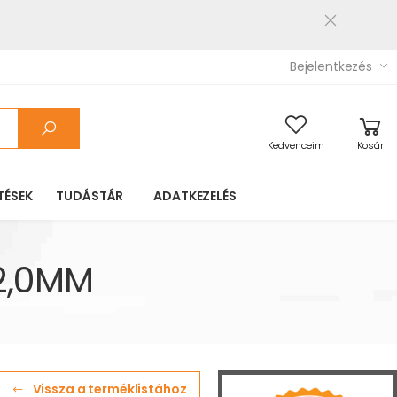
Bejelentkezés
Kedvenceim
Kosár
TÉSEK
TUDÁSTÁR
ADATKEZELÉS
2,0MM
Vissza a terméklistához