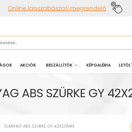
Online lapszabászati megrendelő
ÁGOK
AKCIÓK
BESZÁLLÍTÓK
KÉPGALÉRIA
LETÖL
YAG ABS SZÜRKE GY 42X
ÉLANYAG ABS SZÜRKE GY 42X2,0MM