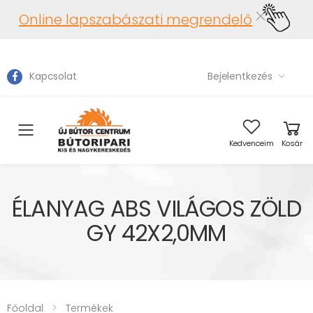
Online lapszabászati megrendelő
Kapcsolat
Bejelentkezés
Toggle mobile menu
Kedvenceim
Kosár
ÉLANYAG ABS VILÁGOS ZÖLD
GY 42X2,0MM
Főoldal
Termékek