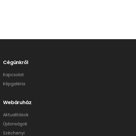
Cégünkről
Kapcsolat
Képgaléria
Webáruház
Aktualitások
Újdonságok
Széchenyi