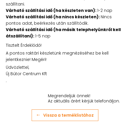
szállítani.
Várható szállítási idő (ha készleten van):
1-2 nap
Várható szállítási idő (ha nincs készleten):
Nincs
pontos adat, beérkezés után szállítódik.
Várható szállítási idő (ha másik telephelyünkről kell
átszállítani):
1-5 nap
Tisztelt Érdeklődő!
A pontos raktári készletünk megnézéséhez be kell
jelentkeznie! Megéri!
Üdvözlettel,
Új Bútor Centrum Kft
.
Megrendeljük önnek!
Az aktuális árért kérjük telefonáljon.
Vissza a terméklistához