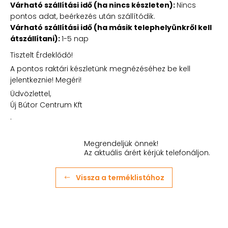
Várható szállítási idő (ha nincs készleten):
Nincs
pontos adat, beérkezés után szállítódik.
Várható szállítási idő (ha másik telephelyünkről kell
átszállítani):
1-5 nap
Tisztelt Érdeklődő!
A pontos raktári készletünk megnézéséhez be kell
jelentkeznie! Megéri!
Üdvözlettel,
Új Bútor Centrum Kft
.
Megrendeljük önnek!
Az aktuális árért kérjük telefonáljon.
Vissza a terméklistához