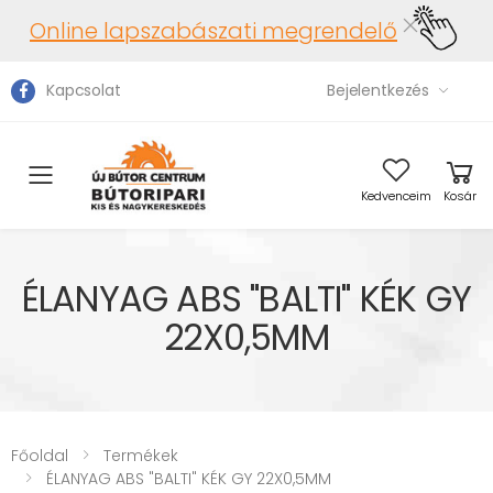
Online lapszabászati megrendelő
Kapcsolat
Bejelentkezés
Toggle mobile menu
Kedvenceim
Kosár
ÉLANYAG ABS "BALTI" KÉK GY
22X0,5MM
Főoldal
Termékek
ÉLANYAG ABS "BALTI" KÉK GY 22X0,5MM