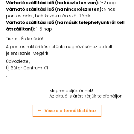
Várható szállítási idő (ha készleten van):
1-2 nap
Várható szállítási idő (ha nincs készleten):
Nincs
pontos adat, beérkezés után szállítódik.
Várható szállítási idő (ha másik telephelyünkről kell
átszállítani):
1-5 nap
Tisztelt Érdeklődő!
A pontos raktári készletünk megnézéséhez be kell
jelentkeznie! Megéri!
Üdvözlettel,
Új Bútor Centrum Kft
.
Megrendeljük önnek!
Az aktuális árért kérjük telefonáljon.
Vissza a terméklistához