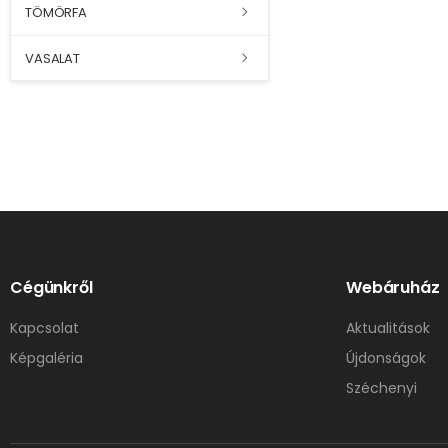
TÖMÖRFA
VASALAT
Cégünkről
Webáruház
Kapcsolat
Aktualitások
Képgaléria
Újdonságok
Széchenyi