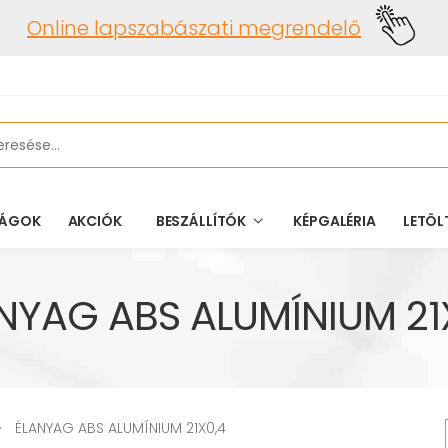
Online lapszabászati megrendelő
ÁGOK
AKCIÓK
BESZÁLLÍTÓK
KÉPGALÉRIA
LETÖL
NYAG ABS ALUMÍNIUM 21
ÉLANYAG ABS ALUMÍNIUM 21X0,4