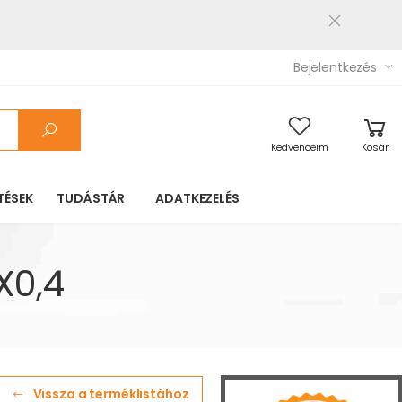
Bejelentkezés
Kedvenceim
Kosár
TÉSEK
TUDÁSTÁR
ADATKEZELÉS
X0,4
Vissza a terméklistához