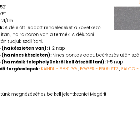
521
KFT.
 21/0,5
k:
A délelőtt leadott rendeléseket a következő
tani, ha raktáron van a termék. A délutáni
n tudjuk szállítani.
ő (ha készleten van):
1-2 nap
ő (ha nincs készleten):
Nincs pontos adat, beérkezés után száll
ő (ha másik telephelyünkről kell átszállítani):
1-5 nap
edő forgácslapok:
KAINDL - 5881 PG
,
EGGER - F509 ST2
,
FALCO -
etünk megnézéséhez be kell jelentkeznie! Megéri!