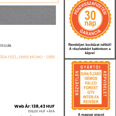
Rendeljen kockázat nélkül!
ítódik.
A részletekért kattintson a
képre!
 304 FS02
,
SWISS KRONO - D881
Web Ár: 138,43 HUF
109,00 HUF +ÁFA
A magyar piacot