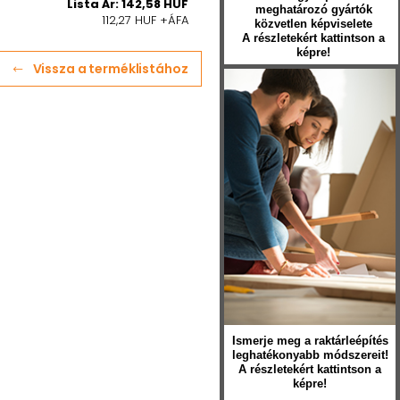
Lista Ár: 142,58 HUF
meghatározó gyártók
112,27 HUF +ÁFA
közvetlen képviselete
A részletekért kattintson a
képre!
Vissza a terméklistához
Ismerje meg a raktárleépítés
leghatékonyabb módszereit!
A részletekért kattintson a
képre!