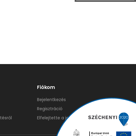
Fiókom
Bejelentkezés
Regisztráció
tésről
Elfelejtette a jelszavát?