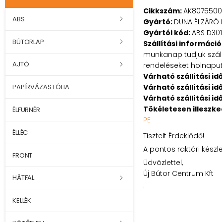
Cikkszám:
AK8075500
ABS
Gyártó:
DUNA ÉLZÁRÓ 
Gyártói kód:
ABS D301
BÚTORLAP
Szállítási információ
munkanap tudjuk szállí
AJTÓ
rendeléseket holnaputá
Várható szállítási id
Várható szállítási id
PAPÍRVÁZAS FÓLIA
Várható szállítási id
Tökéletesen illeszk
ÉLFURNÉR
PE
ÉLLÉC
Tisztelt Érdeklődő!
A pontos raktári készl
FRONT
Üdvözlettel,
Új Bútor Centrum Kft
HÁTFAL
.
KELLÉK