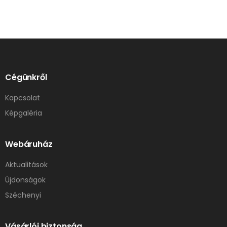
Cégünkről
Kapcsolat
Képgaléria
Webáruház
Aktualitások
Újdonságok
Széchenyi
Vásárlói biztonság