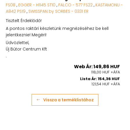
FS08
,
EGGER - H1145 ST10
,
FALCO - 577 FS22
,
KASTAMONU -
A842 PS19
,
SWISSPAN by SORBES - 0331 ER
Tisztelt Érdeklődő!
A pontos raktári készletünk megnézéséhez be kell
jelentkeznie! Megéri!
Üdvözlettel,
Új Bútor Centrum Kft
.
Web Ár: 149,86 HUF
118,00 HUF +ÁFA
Lista Ár: 154,36 HUF
121,54 HUF +ÁFA
Vissza a terméklistához