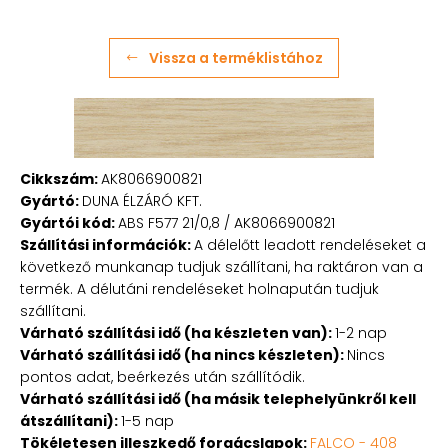
Vissza a terméklistához
Cikkszám:
AK8066900821
Gyártó:
DUNA ÉLZÁRÓ KFT.
Gyártói kód:
ABS F577 21/0,8 / AK8066900821
Szállítási információk:
A délelőtt leadott rendeléseket a
következő munkanap tudjuk szállítani, ha raktáron van a
termék. A délutáni rendeléseket holnapután tudjuk
szállítani.
Várható szállítási idő (ha készleten van):
1-2 nap
Várható szállítási idő (ha nincs készleten):
Nincs
pontos adat, beérkezés után szállítódik.
Várható szállítási idő (ha másik telephelyünkről kell
átszállítani):
1-5 nap
Tökéletesen illeszkedő forgácslapok:
FALCO - 408