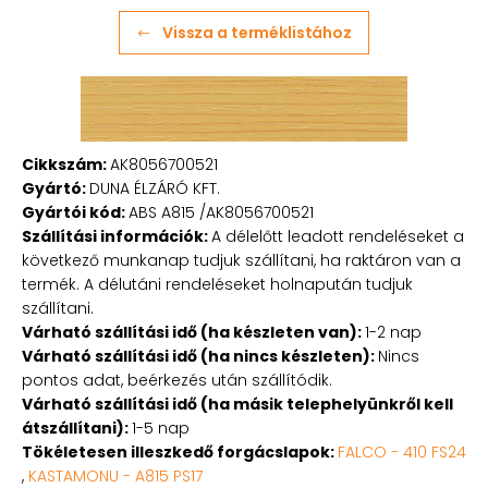
Vissza a terméklistához
Cikkszám:
AK8056700521
Gyártó:
DUNA ÉLZÁRÓ KFT.
Gyártói kód:
ABS A815 /AK8056700521
Szállítási információk:
A délelőtt leadott rendeléseket a
következő munkanap tudjuk szállítani, ha raktáron van a
termék. A délutáni rendeléseket holnapután tudjuk
szállítani.
Várható szállítási idő (ha készleten van):
1-2 nap
Várható szállítási idő (ha nincs készleten):
Nincs
pontos adat, beérkezés után szállítódik.
Várható szállítási idő (ha másik telephelyünkről kell
átszállítani):
1-5 nap
Tökéletesen illeszkedő forgácslapok:
FALCO - 410 FS24
,
KASTAMONU - A815 PS17