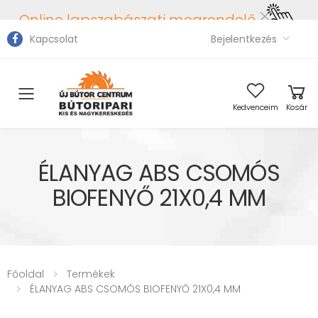
Online lapszabászati megrendelő
Kapcsolat
Bejelentkezés
Toggle mobile menu
Kedvenceim
Kosár
ÉLANYAG ABS CSOMÓS
BIOFENYŐ 21X0,4 MM
Főoldal
Termékek
ÉLANYAG ABS CSOMÓS BIOFENYŐ 21X0,4 MM