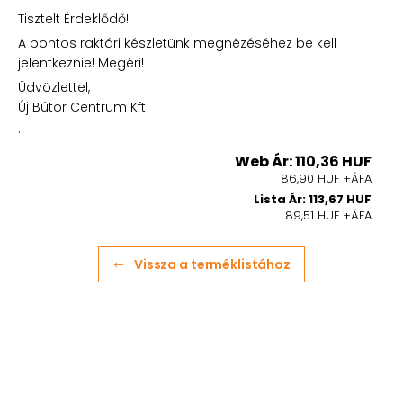
Tisztelt Érdeklődő!
A pontos raktári készletünk megnézéséhez be kell
jelentkeznie! Megéri!
Üdvözlettel,
Új Bútor Centrum Kft
.
Web Ár: 110,36 HUF
86,90 HUF +ÁFA
Lista Ár: 113,67 HUF
89,51 HUF +ÁFA
Vissza a terméklistához