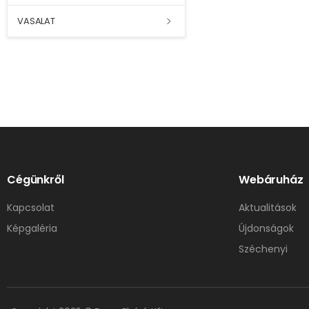
VASALAT
Cégünkről
Webáruház
Kapcsolat
Aktualitások
Képgaléria
Újdonságok
Széchenyi