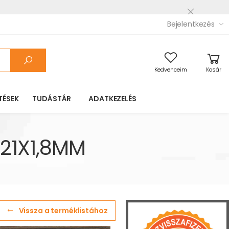
Bejelentkezés
Kedvenceim
Kosár
TÉSEK
TUDÁSTÁR
ADATKEZELÉS
21X1,8MM
Vissza a terméklistához