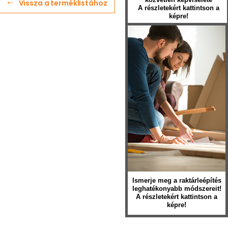
Vissza a terméklistához
A részletekért kattintson a
képre!
Ismerje meg a raktárleépítés
leghatékonyabb módszereit!
A részletekért kattintson a
képre!