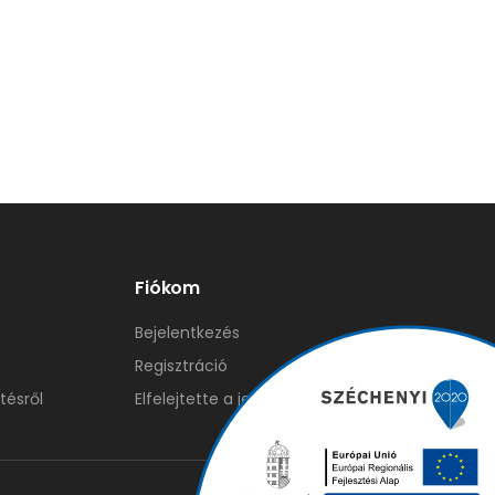
Fiókom
Bejelentkezés
Regisztráció
tésről
Elfelejtette a jelszavát?