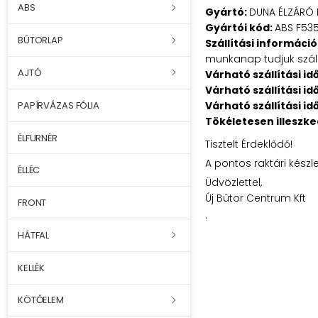
ABS
Gyártó:
DUNA ÉLZÁRÓ 
Gyártói kód:
ABS F53
BÚTORLAP
Szállítási információ
munkanap tudjuk szállí
AJTÓ
Várható szállítási id
Várható szállítási id
Várható szállítási id
PAPÍRVÁZAS FÓLIA
Tökéletesen illeszk
ÉLFURNÉR
Tisztelt Érdeklődő!
A pontos raktári készl
ÉLLÉC
Üdvözlettel,
Új Bútor Centrum Kft
FRONT
.
HÁTFAL
KELLÉK
KÖTŐELEM