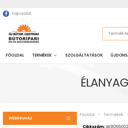
Kapcsolat
Search
FŐOLDAL
TERMÉKEK
SZOLGÁLTATÁSOK
ÚJDONS
ÉLANYAG
Főoldal
Termékek
WEBÁRUHÁZ
Cikkszám:
AK8056002