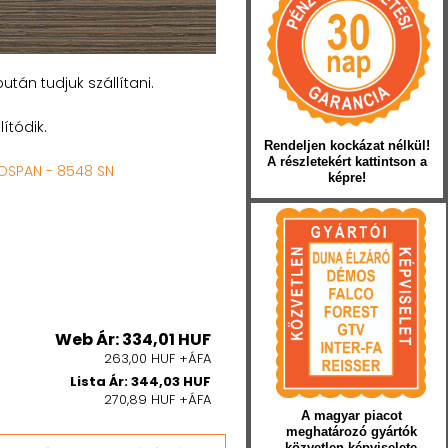
tán tudjuk szállítani.
ítódik.
Rendeljen kockázat nélkül!
A részletekért kattintson a
SPAN - 8548 SN
képre!
Web Ár: 334,01 HUF
263,00 HUF +ÁFA
Lista Ár: 344,03 HUF
270,89 HUF +ÁFA
A magyar piacot
meghatározó gyártók
közvetlen képviselete