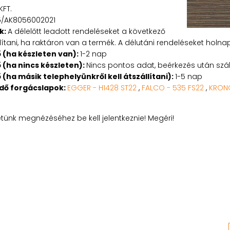
KFT.
5/AK8056002021
k:
A délelőtt leadott rendeléseket a következő
tani, ha raktáron van a termék. A délutáni rendeléseket holnapu
ő (ha készleten van):
1-2 nap
ő (ha nincs készleten):
Nincs pontos adat, beérkezés után száll
ő (ha másik telephelyünkről kell átszállítani):
1-5 nap
edő forgácslapok:
EGGER - H1428 ST22
,
FALCO - 535 FS22
,
KRONO
etünk megnézéséhez be kell jelentkeznie! Megéri!