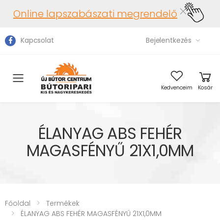
Online lapszabászati megrendelő
Kapcsolat
Bejelentkezés
Toggle mobile menu
Kedvenceim
Kosár
ÉLANYAG ABS FEHÉR
MAGASFÉNYŰ 21X1,0MM
Főoldal
Termékek
ÉLANYAG ABS FEHÉR MAGASFÉNYŰ 21X1,0MM