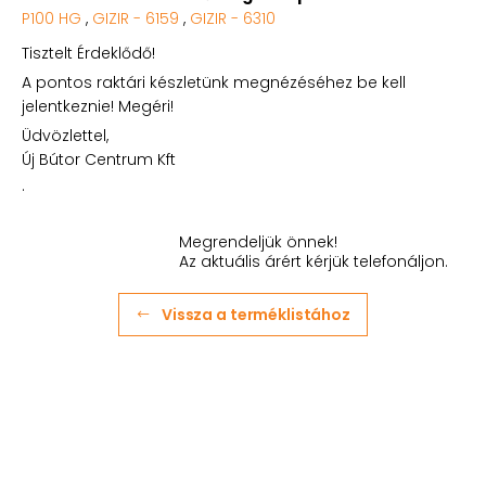
P100 HG
,
GIZIR - 6159
,
GIZIR - 6310
Tisztelt Érdeklődő!
A pontos raktári készletünk megnézéséhez be kell
jelentkeznie! Megéri!
Üdvözlettel,
Új Bútor Centrum Kft
.
Megrendeljük önnek!
Az aktuális árért kérjük telefonáljon.
Vissza a terméklistához