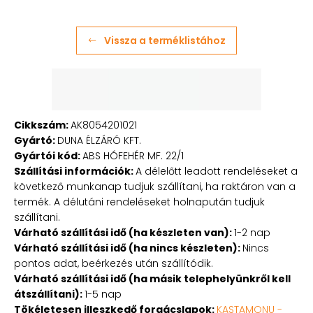
Vissza a terméklistához
Cikkszám:
AK8054201021
Gyártó:
DUNA ÉLZÁRÓ KFT.
Gyártói kód:
ABS HÓFEHÉR MF. 22/1
Szállítási információk:
A délelőtt leadott rendeléseket a
következő munkanap tudjuk szállítani, ha raktáron van a
termék. A délutáni rendeléseket holnapután tudjuk
szállítani.
Várható szállítási idő (ha készleten van):
1-2 nap
Várható szállítási idő (ha nincs készleten):
Nincs
pontos adat, beérkezés után szállítódik.
Várható szállítási idő (ha másik telephelyünkről kell
átszállítani):
1-5 nap
Tökéletesen illeszkedő forgácslapok:
KASTAMONU -