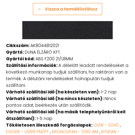
Vissza a terméklistához
Cikkszám:
AK8044812021
Gyártó:
DUNA ÉLZÁRÓ KFT.
Gyártói kód:
ABS F200 21/1,8MM
Szállítási információk:
A délelőtt leadott rendeléseket a
következő munkanap tudjuk szállítani, ha raktáron van a
termék. A délutáni rendeléseket holnapután tudjuk
szállítani.
Várható szállítási idő (ha készleten van):
1-2 nap
Várható szállítási idő (ha nincs készleten):
Nincs
pontos adat, beérkezés után szállítódik.
Várható szállítási idő (ha másik telephelyünkről kell
átszállítani):
1-5 nap
Tökéletesen illeszkedő forgácslapok:
GIZIR - S040
,
EGGER - U999 PM/PT
,
KRONOSPAN - 0190 AM
,
BYSPAN -