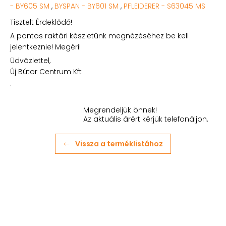
- BY605 SM
,
BYSPAN - BY601 SM
,
PFLEIDERER - S63045 MS
Tisztelt Érdeklődő!
A pontos raktári készletünk megnézéséhez be kell
jelentkeznie! Megéri!
Üdvözlettel,
Új Bútor Centrum Kft
.
Megrendeljük önnek!
Az aktuális árért kérjük telefonáljon.
Vissza a terméklistához