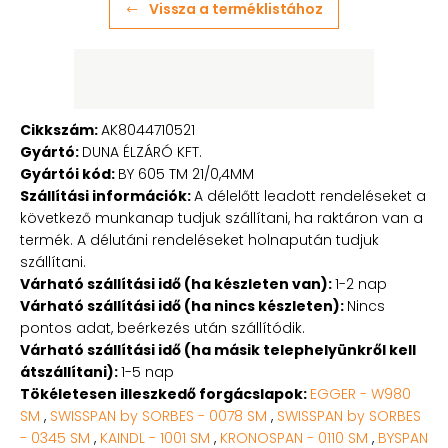
Vissza a terméklistához
Cikkszám:
AK8044710521
Gyártó:
DUNA ÉLZÁRÓ KFT.
Gyártói kód:
BY 605 TM 21/0,4MM
Szállítási információk:
A délelőtt leadott rendeléseket a
következő munkanap tudjuk szállítani, ha raktáron van a
termék. A délutáni rendeléseket holnapután tudjuk
szállítani.
Várható szállítási idő (ha készleten van):
1-2 nap
Várható szállítási idő (ha nincs készleten):
Nincs
pontos adat, beérkezés után szállítódik.
Várható szállítási idő (ha másik telephelyünkről kell
átszállítani):
1-5 nap
Tökéletesen illeszkedő forgácslapok:
EGGER - W980
SM
,
SWISSPAN by SORBES - 0078 SM
,
SWISSPAN by SORBES
- 0345 SM
,
KAINDL - 1001 SM
,
KRONOSPAN - 0110 SM
,
BYSPAN