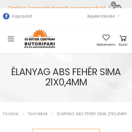
Online lapszabászati megrendelő
Kapcsolat
Bejelentkezés
Toggle mobile menu
Kedvenceim
Kosár
ÉLANYAG ABS FEHÉR SIMA
21X0,4MM
Főoldal
Termékek
ÉLANYAG ABS FEHÉR SIMA 21X0,4MM