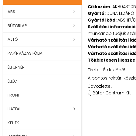
Cikkszám:
AK80431105
ABS
Gyártó:
DUNA ÉLZÁRÓ 
Gyártói kód:
ABS 117/
BÚTORLAP
Szállítási információ
munkanap tudjuk szállí
AJTÓ
Várható szállítási id
Várható szállítási id
Várható szállítási id
PAPÍRVÁZAS FÓLIA
Tökéletesen illeszk
ÉLFURNÉR
Tisztelt Érdeklődő!
A pontos raktári készl
ÉLLÉC
Üdvözlettel,
Új Bútor Centrum Kft
FRONT
.
HÁTFAL
KELLÉK