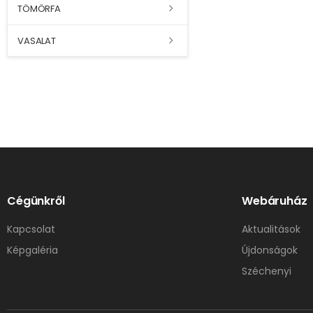
TÖMÖRFA
VASALAT
Cégünkről
Webáruház
Kapcsolat
Aktualitások
Képgaléria
Újdonságok
Széchenyi