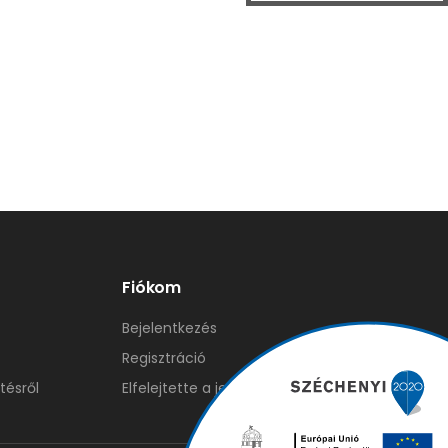
Fiókom
Bejelentkezés
Regisztráció
tésről
Elfelejtette a jelszavát?