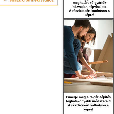
Vissza a terméklistához
meghatározó gyártók
közvetlen képviselete
A részletekért kattintson a
képre!
Ismerje meg a raktárleépítés
leghatékonyabb módszereit!
A részletekért kattintson a
képre!