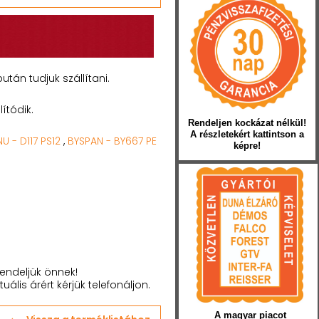
tán tudjuk szállítani.
ítódik.
Rendeljen kockázat nélkül!
A részletekért kattintson a
 - D117 PS12
,
BYSPAN - BY667 PE
képre!
endeljük önnek!
tuális árért kérjük telefonáljon.
A magyar piacot