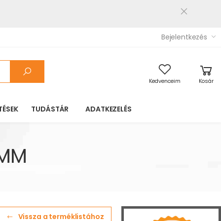
Bejelentkezés
Kedvenceim
Kosár
TÉSEK
TUDÁSTÁR
ADATKEZELÉS
4MM
Vissza a terméklistához