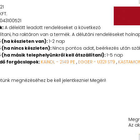
21
KFT.
8043100521
k:
A délelőtt leadott rendeléseket a következő
tani, ha raktáron van a termék. A délutáni rendeléseket holnapu
ő (ha készleten van):
1-2 nap
ő (ha nincs készleten):
Nincs pontos adat, beérkezés után száll
ő (ha másik telephelyünkről kell átszállítani):
1-5 nap
edő forgácslapok:
KAINDL - 2149 PE
,
EGGER - U321 ST9
,
KASTAMONU
etünk megnézéséhez be kell jelentkeznie! Megéri!
Megr
Az ak