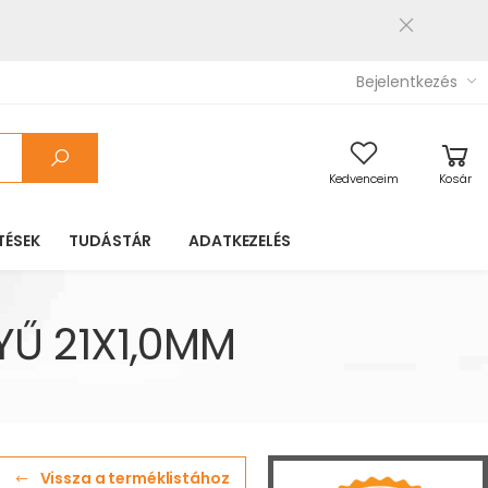
Bejelentkezés
Kedvenceim
Kosár
TÉSEK
TUDÁSTÁR
ADATKEZELÉS
Ű 21X1,0MM
Vissza a terméklistához