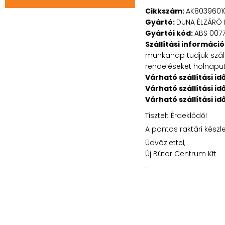
Cikkszám:
AK8039601
Gyártó:
DUNA ÉLZÁRÓ 
Gyártói kód:
ABS 0077
Szállítási információ
munkanap tudjuk szállí
rendeléseket holnaputá
Várható szállítási id
Várható szállítási id
Várható szállítási id
Tisztelt Érdeklődő!
A pontos raktári készl
Üdvözlettel,
Új Bútor Centrum Kft
.