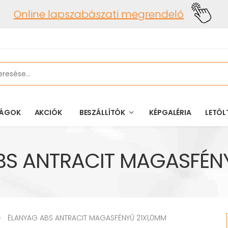
Online lapszabászati megrendelő
ÁGOK
AKCIÓK
BESZÁLLÍTÓK
KÉPGALÉRIA
LETÖL
BS ANTRACIT MAGASFÉNY
ÉLANYAG ABS ANTRACIT MAGASFÉNYŰ 21X1,0MM