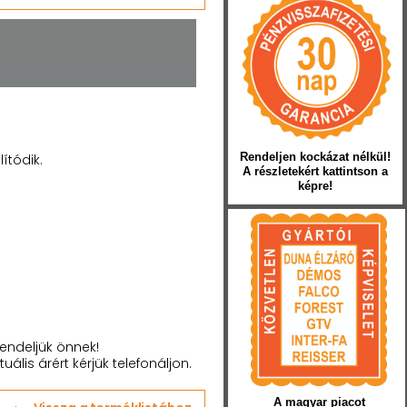
Rendeljen kockázat nélkül!
ítódik.
A részletekért kattintson a
képre!
endeljük önnek!
tuális árért kérjük telefonáljon.
A magyar piacot