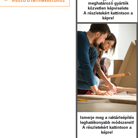
Vissza a terméklistához
meghatározó gyártók
közvetlen képviselete
A részletekért kattintson a
képre!
Ismerje meg a raktárleépítés
leghatékonyabb módszereit!
A részletekért kattintson a
képre!