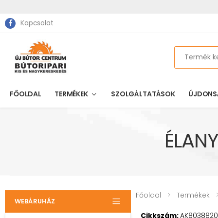
Kapcsolat
Search
FŐOLDAL
TERMÉKEK
SZOLGÁLTATÁSOK
ÚJDONS
ÉLANY
Főoldal
Termékek
WEBÁRUHÁZ
Cikkszám:
AK8038820