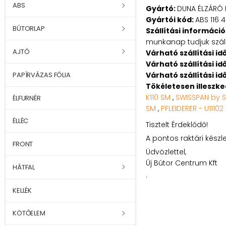
ABS
Gyártó:
DUNA ÉLZÁRÓ 
Gyártói kód:
ABS 116 
BÚTORLAP
Szállítási információ
munkanap tudjuk szállí
AJTÓ
Várható szállítási id
Várható szállítási id
Várható szállítási id
PAPÍRVÁZAS FÓLIA
Tökéletesen illeszk
K110 SM
,
SWISSPAN by 
ÉLFURNÉR
SM
,
PFLEIDERER - U11102
ÉLLÉC
Tisztelt Érdeklődő!
A pontos raktári készl
FRONT
Üdvözlettel,
Új Bútor Centrum Kft
HÁTFAL
.
KELLÉK
KÖTŐELEM