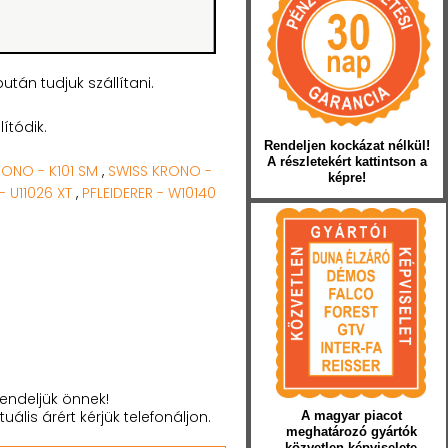
tán tudjuk szállítani.
ítódik.
Rendeljen kockázat nélkül!
A részletekért kattintson a
RONO - K101 SM
,
SWISS KRONO -
képre!
- U11026 XT
,
PFLEIDERER - W10140
endeljük önnek!
tuális árért kérjük telefonáljon.
A magyar piacot
meghatározó gyártók
közvetlen képviselete