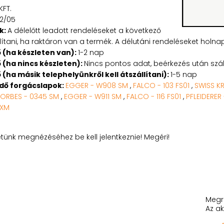
KFT.
42/05
k:
A délelőtt leadott rendeléseket a következő
tani, ha raktáron van a termék. A délutáni rendeléseket holnapu
ő (ha készleten van):
1-2 nap
ő (ha nincs készleten):
Nincs pontos adat, beérkezés után száll
ő (ha másik telephelyünkről kell átszállítani):
1-5 nap
edő forgácslapok:
EGGER - W908 SM
,
FALCO - 103 FS01
,
SWISS K
SORBES - 0345 SM
,
EGGER - W911 SM
,
FALCO - 116 FS01
,
PFLEIDERER 
 XM
etünk megnézéséhez be kell jelentkeznie! Megéri!
Megr
Az ak