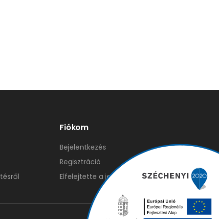
Fiókom
Bejelentkezés
Regisztráció
tésről
Elfelejtette a jelszavát?