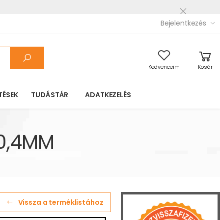
Bejelentkezés
Kedvenceim
Kosár
TÉSEK
TUDÁSTÁR
ADATKEZELÉS
X0,4MM
Vissza a terméklistához