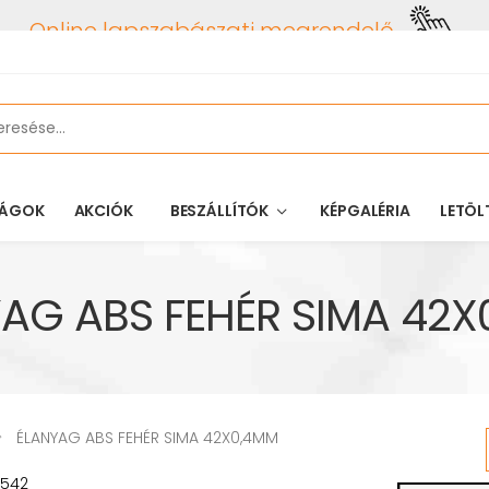
Online lapszabászati megrendelő
ÁGOK
AKCIÓK
BESZÁLLÍTÓK
KÉPGALÉRIA
LETÖL
AG ABS FEHÉR SIMA 42
ÉLANYAG ABS FEHÉR SIMA 42X0,4MM
542