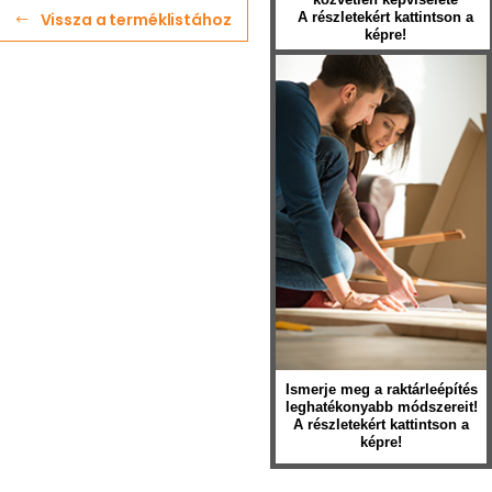
Vissza a terméklistához
A részletekért kattintson a
képre!
Ismerje meg a raktárleépítés
leghatékonyabb módszereit!
A részletekért kattintson a
képre!