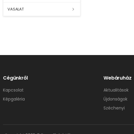
VASALAT
Cégünkről
Webáruház
Kapcsolat
Aktualitások
Képgaléria
Újdonságok
Széchenyi