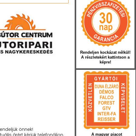
Rendeljen kockázat nélkül!
A részletekért kattintson a
képre!
endeljük önnek!
tuális árért kérjük telefonáljon.
A magyar piacot