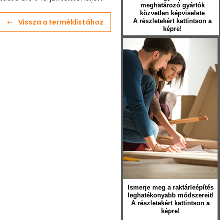
meghatározó gyártók
közvetlen képviselete
Vissza a terméklistához
A részletekért kattintson a
képre!
Ismerje meg a raktárleépítés
leghatékonyabb módszereit!
A részletekért kattintson a
képre!