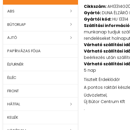
Cikkszám:
AH13314G2
ABS
Gyártó:
DUNA ÉLZÁRÓ 
Gyártói kód:
HU 13314
BÚTORLAP
Szállítási információ
munkanap tudjuk szállí
AJTÓ
rendeléseket holnaputá
Várható szállítási id
Várható szállítási id
PAPÍRVÁZAS FÓLIA
beérkezés után szállít
Várható szállítási id
ÉLFURNÉR
5 nap
ÉLLÉC
Tisztelt Érdeklődő!
A pontos raktári készl
FRONT
Üdvözlettel,
Új Bútor Centrum Kft
HÁTFAL
.
KELLÉK