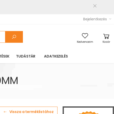
Bejelentkezés
Kedvenceim
Kosár
TÉSEK
TUDÁSTÁR
ADATKEZELÉS
,0MM
Vissza a terméklistához