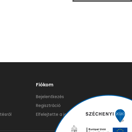
Fiókom
Bejelentkezés
Regisztráció
tésről
Elfelejtette a jelszavát?