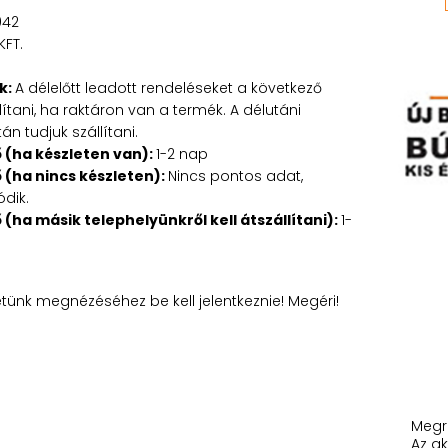
042
KFT.
k:
A délelőtt leadott rendeléseket a következő
tani, ha raktáron van a termék. A délutáni
n tudjuk szállítani.
ő (ha készleten van):
1-2 nap
ő (ha nincs készleten):
Nincs pontos adat,
ódik.
ő (ha másik telephelyünkről kell átszállítani):
1-
etünk megnézéséhez be kell jelentkeznie! Megéri!
Megr
Az ak