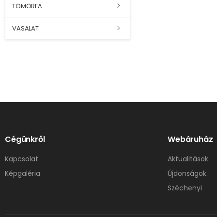
TÖMÖRFA
VASALAT
Cégünkről
Webáruház
Kapcsolat
Aktualitások
Képgaléria
Újdonságok
Széchenyi