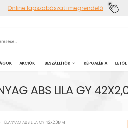
Online lapszabászati megrendelő
ÁGOK
AKCIÓK
BESZÁLLÍTÓK
KÉPGALÉRIA
LETÖL
NYAG ABS LILA GY 42X2
ÉLANYAG ABS LILA GY 42X2,0MM