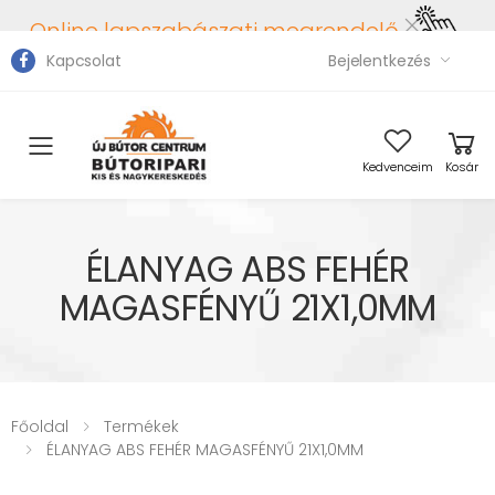
Online lapszabászati megrendelő
Kapcsolat
Bejelentkezés
Toggle mobile menu
Kedvenceim
Kosár
ÉLANYAG ABS FEHÉR
MAGASFÉNYŰ 21X1,0MM
Főoldal
Termékek
ÉLANYAG ABS FEHÉR MAGASFÉNYŰ 21X1,0MM