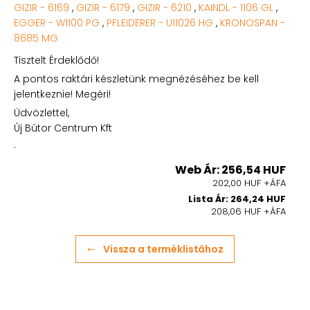
GIZIR - 6169
,
GIZIR - 6179
,
GIZIR - 6210
,
KAINDL - 1106 GL
,
EGGER - W1100 PG
,
PFLEIDERER - U11026 HG
,
KRONOSPAN -
8685 MG
Tisztelt Érdeklődő!
A pontos raktári készletünk megnézéséhez be kell
jelentkeznie! Megéri!
Üdvözlettel,
Új Bútor Centrum Kft
.
Web Ár: 256,54 HUF
202,00 HUF +ÁFA
Lista Ár: 264,24 HUF
208,06 HUF +ÁFA
Vissza a terméklistához