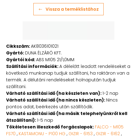
Vissza a terméklistához
Cikkszám:
AK8036101021
Gyártó:
DUNA ÉLZÁRÓ KFT.
Gyártói kód:
ABS M105 21/1,0MM
Szállítási információk:
A délelőtt leadott rendeléseket a
következő munkanap tudjuk szállítani, ha raktáron van a
termék. A délutáni rendeléseket holnapután tudjuk
szállítani.
Várható szállítási idő (ha készleten van):
1-2 nap
Várható szállítási idő (ha nincs készleten):
Nincs
pontos adat, beérkezés után szállítódik.
Várható szállítási idő (ha másik telephelyünkről kell
átszállítani):
1-5 nap
Tökéletesen illeszkedő forgácslapok:
FALCO - M105
FS70
,
KASTAMONU - P100 HG
,
GIZIR - 6153
,
GIZIR - 6162
,