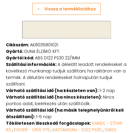
Vissza a terméklistához
Cikkszám:
AK8035801021
Gyártó:
DUNA ÉLZÁRÓ KFT.
Gyártói kód:
ABS D122 PS30 22/1MM
Szállítási információk:
A délelőtt leadott rendeléseket a
következő munkanap tudjuk szállítani, ha raktáron van a
termék. A délutáni rendeléseket holnapután tudjuk
szállítani.
Várható szállítási idő (ha készleten van):
1-2 nap
Várható szállítási idő (ha nincs készleten):
Nincs
pontos adat, beérkezés után szállítódik.
Várható szállítási idő (ha másik telephelyünkről kell
átszállítani):
1-5 nap
Tökéletesen illeszkedő forgácslapok:
KAINDL - 27045
BS
,
EGGER - U156 ST9
,
KASTAMONU - D122 PS30
,
SWISS