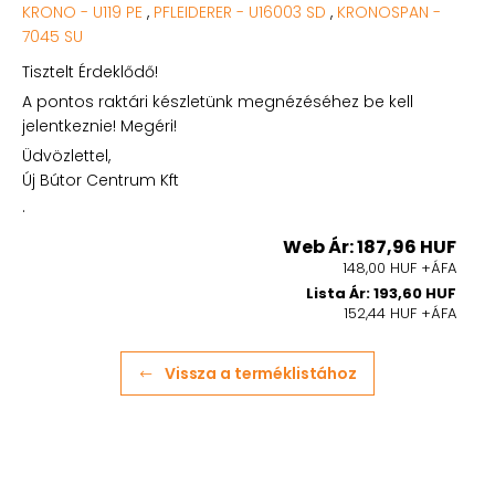
KRONO - U119 PE
,
PFLEIDERER - U16003 SD
,
KRONOSPAN -
7045 SU
Tisztelt Érdeklődő!
A pontos raktári készletünk megnézéséhez be kell
jelentkeznie! Megéri!
Üdvözlettel,
Új Bútor Centrum Kft
.
Web Ár: 187,96 HUF
148,00 HUF +ÁFA
Lista Ár: 193,60 HUF
152,44 HUF +ÁFA
Vissza a terméklistához