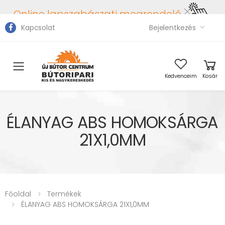
Online lapszabászati megrendelő
Kapcsolat
Bejelentkezés
Toggle mobile menu
Kedvenceim
Kosár
ÉLANYAG ABS HOMOKSÁRGA
21X1,0MM
Főoldal
Termékek
ÉLANYAG ABS HOMOKSÁRGA 21X1,0MM