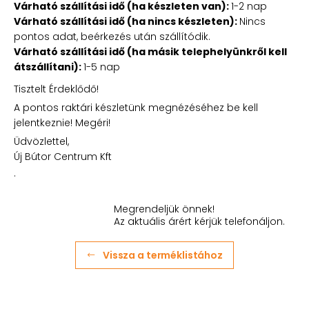
Várható szállítási idő (ha készleten van):
1-2 nap
Várható szállítási idő (ha nincs készleten):
Nincs
pontos adat, beérkezés után szállítódik.
Várható szállítási idő (ha másik telephelyünkről kell
átszállítani):
1-5 nap
Tisztelt Érdeklődő!
A pontos raktári készletünk megnézéséhez be kell
jelentkeznie! Megéri!
Üdvözlettel,
Új Bútor Centrum Kft
.
Megrendeljük önnek!
Az aktuális árért kérjük telefonáljon.
Vissza a terméklistához