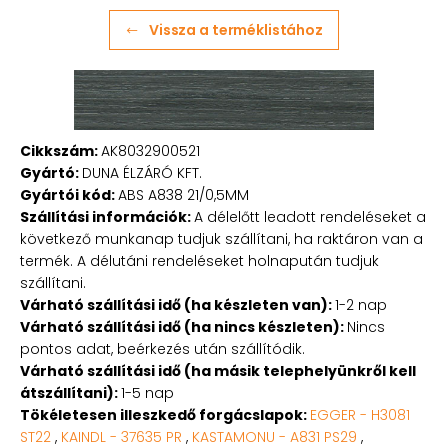
Vissza a terméklistához
Cikkszám:
AK8032900521
Gyártó:
DUNA ÉLZÁRÓ KFT.
Gyártói kód:
ABS A838 21/0,5MM
Szállítási információk:
A délelőtt leadott rendeléseket a
következő munkanap tudjuk szállítani, ha raktáron van a
termék. A délutáni rendeléseket holnapután tudjuk
szállítani.
Várható szállítási idő (ha készleten van):
1-2 nap
Várható szállítási idő (ha nincs készleten):
Nincs
pontos adat, beérkezés után szállítódik.
Várható szállítási idő (ha másik telephelyünkről kell
átszállítani):
1-5 nap
Tökéletesen illeszkedő forgácslapok:
EGGER - H3081
ST22
,
KAINDL - 37635 PR
,
KASTAMONU - A831 PS29
,