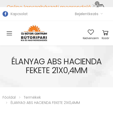
Online lapszabászati megrendelő
Kapcsolat
Bejelentkezés
Toggle mobile menu
Kedvenceim
Kosár
ÉLANYAG ABS HACIENDA
FEKETE 21X0,4MM
Főoldal
Termékek
ÉLANYAG ABS HACIENDA FEKETE 21X0,4MM