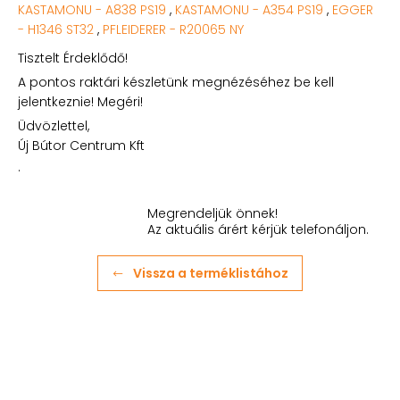
KASTAMONU - A838 PS19
,
KASTAMONU - A354 PS19
,
EGGER
- H1346 ST32
,
PFLEIDERER - R20065 NY
Tisztelt Érdeklődő!
A pontos raktári készletünk megnézéséhez be kell
jelentkeznie! Megéri!
Üdvözlettel,
Új Bútor Centrum Kft
.
Megrendeljük önnek!
Az aktuális árért kérjük telefonáljon.
Vissza a terméklistához