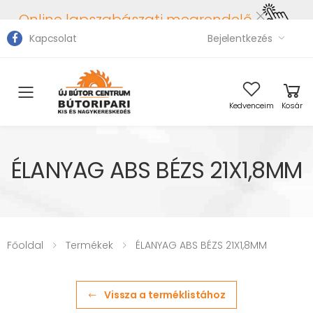
Online lapszabászati megrendelő
Kapcsolat
Bejelentkezés
Toggle mobile menu
Kedvenceim
Kosár
ÉLANYAG ABS BÉZS 21X1,8MM
Főoldal
Termékek
ÉLANYAG ABS BÉZS 21X1,8MM
Vissza a terméklistához