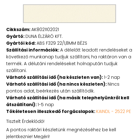
Cikkszám:
AK8021102021
Gyártó:
DUNA ÉLZÁRÓ KFT.
Gyártói kód:
ABS F329 22/1,8MM BÉZS
Szállítási információk:
A délelőtt leadott rendeléseket a
következő munkanap tudjuk szállítani, ha raktáron van a
termék. A délutáni rendeléseket holnapután tudjuk
szállítani.
Várható szállítási idő (ha készleten van):
1-2 nap
Várható szállítási idő (ha nincs készleten):
Nincs
pontos adat, beérkezés után szállítódik.
Várható szállítási idő (ha másik telephelyünkről kell
átszállítani):
1-5 nap
Tökéletesen illeszkedő forgácslapok:
KAINDL - 2522 PE
Tisztelt Érdeklődő!
A pontos raktári készletünk megnézéséhez be kell
jelentkeznie! Megéri!