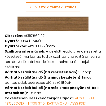
Vissza a terméklistához
Cikkszám:
AK8015601021
Gyártó:
DUNA ÉLZÁRÓ KFT.
Gyártói kód:
ABS 333 22/1mm
Szállítási információk:
A délelőtt leadott rendeléseket a
következő munkanap tudjuk szállítani, ha raktáron van a
termék. A délutáni rendeléseket holnapután tudjuk
szállítani.
Várható szállítási idő (ha készleten van):
1-2 nap
Várható szállítási idő (ha nincs készleten):
Nincs
pontos adat, beérkezés után szállítódik.
Várható szállítási idő (ha másik telephelyünkről kell
átszállítani):
1-5 nap
Tökéletesen illeszkedő forgácslapok:
FALCO - 508
FS15
,
EGGER - H1709 ST15
,
KASTAMONU - A333 PS17