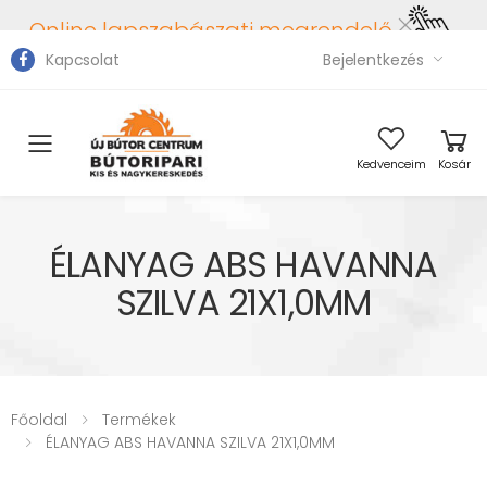
Online lapszabászati megrendelő
Kapcsolat
Bejelentkezés
Toggle mobile menu
Kedvenceim
Kosár
ÉLANYAG ABS HAVANNA
SZILVA 21X1,0MM
Főoldal
Termékek
ÉLANYAG ABS HAVANNA SZILVA 21X1,0MM