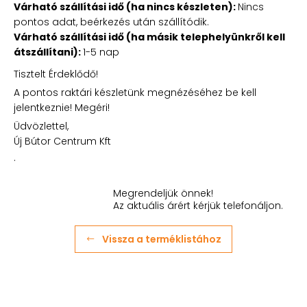
Várható szállítási idő (ha nincs készleten):
Nincs
pontos adat, beérkezés után szállítódik.
Várható szállítási idő (ha másik telephelyünkről kell
átszállítani):
1-5 nap
Tisztelt Érdeklődő!
A pontos raktári készletünk megnézéséhez be kell
jelentkeznie! Megéri!
Üdvözlettel,
Új Bútor Centrum Kft
.
Megrendeljük önnek!
Az aktuális árért kérjük telefonáljon.
Vissza a terméklistához