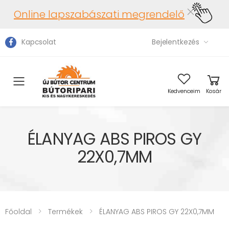
Online lapszabászati megrendelő
Kapcsolat
Bejelentkezés
Toggle mobile menu
Kedvenceim
Kosár
ÉLANYAG ABS PIROS GY
22X0,7MM
Főoldal
Termékek
ÉLANYAG ABS PIROS GY 22X0,7MM