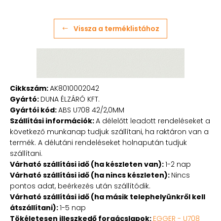
Vissza a terméklistához
Cikkszám:
AK8010002042
Gyártó:
DUNA ÉLZÁRÓ KFT.
Gyártói kód:
ABS U708 42/2,0MM
Szállítási információk:
A délelőtt leadott rendeléseket a
következő munkanap tudjuk szállítani, ha raktáron van a
termék. A délutáni rendeléseket holnapután tudjuk
szállítani.
Várható szállítási idő (ha készleten van):
1-2 nap
Várható szállítási idő (ha nincs készleten):
Nincs
pontos adat, beérkezés után szállítódik.
Várható szállítási idő (ha másik telephelyünkről kell
átszállítani):
1-5 nap
Tökéletesen illeszkedő forgácslapok:
EGGER - U708