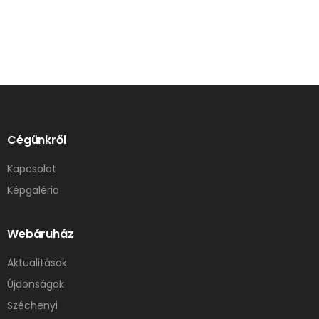
Cégünkről
Kapcsolat
Képgaléria
Webáruház
Aktualitások
Újdonságok
Széchenyi