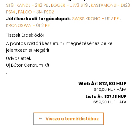
ST9
,
KAINDL - 2112 PE
,
EGGER - U773 ST9
,
KASTAMONU - D123
PS14
,
FALCO - 314 FS02
Jól illeszkedő forgácslapok:
SWISS KRONO - U112 PE
,
KRONOSPAN - 0112 PE
Tisztelt Érdeklődő!
A pontos raktári készletünk megnézéséhez be kell
jelentkeznie! Megéri!
Üdvözlettel,
Új Bútor Centrum Kft
.
Web Ár: 812,80 HUF
640,00 HUF +ÁFA
Lista Ár: 837,18 HUF
659,20 HUF +ÁFA
Vissza a terméklistához