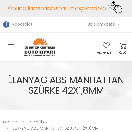
Online lapszabászati megrendelő
Kapcsolat
Bejelentkezés
Toggle mobile menu
Kedvenceim
Kosár
ÉLANYAG ABS MANHATTAN
SZÜRKE 42X1,8MM
Főoldal
Termékek
ÉLANYAG ABS MANHATTAN SZÜRKE 42X1,8MM