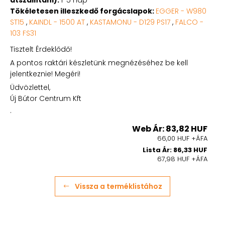
Tökéletesen illeszkedő forgácslapok:
EGGER - W980
ST15
,
KAINDL - 1500 AT
,
KASTAMONU - D129 PS17
,
FALCO -
103 FS31
Tisztelt Érdeklődő!
A pontos raktári készletünk megnézéséhez be kell
jelentkeznie! Megéri!
Üdvözlettel,
Új Bútor Centrum Kft
.
Web Ár: 83,82 HUF
66,00 HUF +ÁFA
Lista Ár: 86,33 HUF
67,98 HUF +ÁFA
Vissza a terméklistához