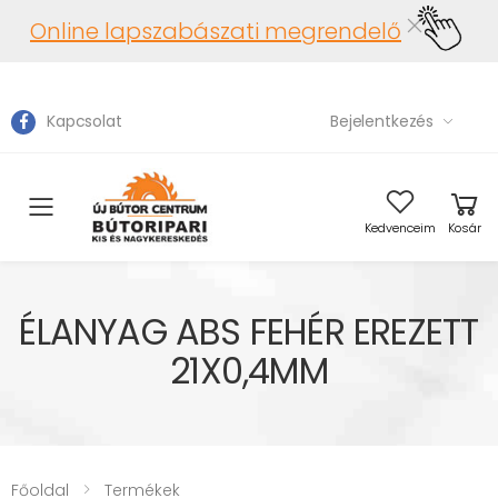
Online lapszabászati megrendelő
Kapcsolat
Bejelentkezés
Toggle mobile menu
Kedvenceim
Kosár
ÉLANYAG ABS FEHÉR EREZETT
21X0,4MM
Főoldal
Termékek