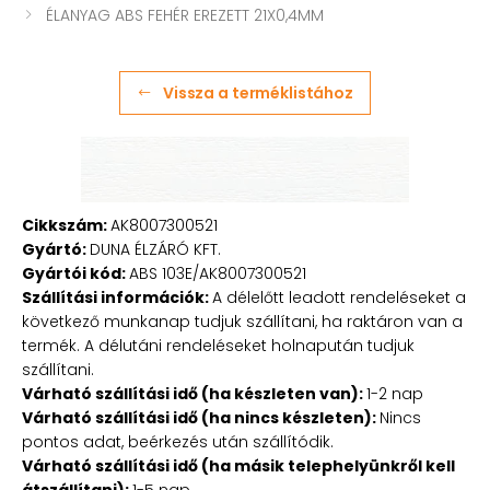
ÉLANYAG ABS FEHÉR EREZETT 21X0,4MM
Vissza a terméklistához
Cikkszám:
AK8007300521
Gyártó:
DUNA ÉLZÁRÓ KFT.
Gyártói kód:
ABS 103E/AK8007300521
Szállítási információk:
A délelőtt leadott rendeléseket a
következő munkanap tudjuk szállítani, ha raktáron van a
termék. A délutáni rendeléseket holnapután tudjuk
szállítani.
Várható szállítási idő (ha készleten van):
1-2 nap
Várható szállítási idő (ha nincs készleten):
Nincs
pontos adat, beérkezés után szállítódik.
Várható szállítási idő (ha másik telephelyünkről kell
átszállítani):
1-5 nap