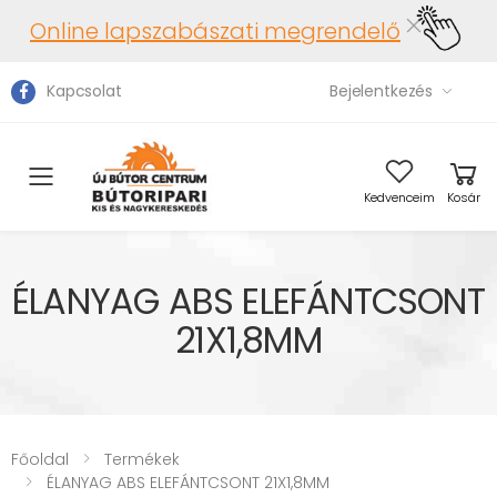
Online lapszabászati megrendelő
Kapcsolat
Bejelentkezés
Toggle mobile menu
Kedvenceim
Kosár
ÉLANYAG ABS ELEFÁNTCSONT
21X1,8MM
Főoldal
Termékek
ÉLANYAG ABS ELEFÁNTCSONT 21X1,8MM