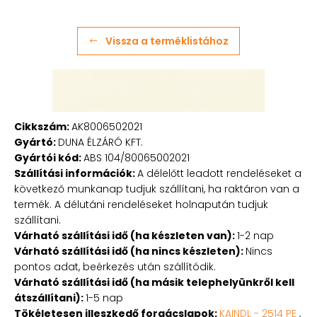
Vissza a terméklistához
Cikkszám:
AK8006502021
Gyártó:
DUNA ÉLZÁRÓ KFT.
Gyártói kód:
ABS 104/80065002021
Szállítási információk:
A délelőtt leadott rendeléseket a
következő munkanap tudjuk szállítani, ha raktáron van a
termék. A délutáni rendeléseket holnapután tudjuk
szállítani.
Várható szállítási idő (ha készleten van):
1-2 nap
Várható szállítási idő (ha nincs készleten):
Nincs
pontos adat, beérkezés után szállítódik.
Várható szállítási idő (ha másik telephelyünkről kell
átszállítani):
1-5 nap
Tökéletesen illeszkedő forgácslapok:
KAINDL - 2514 PE
,