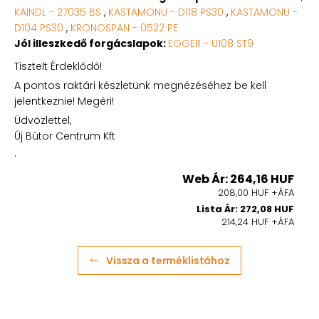
KAINDL - 27035 BS
,
KASTAMONU - D118 PS30
,
KASTAMONU -
D104 PS30
,
KRONOSPAN - 0522 PE
Jól illeszkedő forgácslapok:
EGGER - U108 ST9
Tisztelt Érdeklődő!
A pontos raktári készletünk megnézéséhez be kell
jelentkeznie! Megéri!
Üdvözlettel,
Új Bútor Centrum Kft
.
Web Ár: 264,16 HUF
208,00 HUF +ÁFA
Lista Ár: 272,08 HUF
214,24 HUF +ÁFA
Vissza a terméklistához