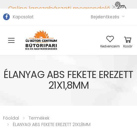
Online lapszabászati megrendelő
Kapcsolat
Bejelentkezés
Toggle mobile menu
Kedvenceim
Kosár
ÉLANYAG ABS FEKETE EREZETT
21X1,8MM
Főoldal
Termékek
ÉLANYAG ABS FEKETE EREZETT 21X1,8MM