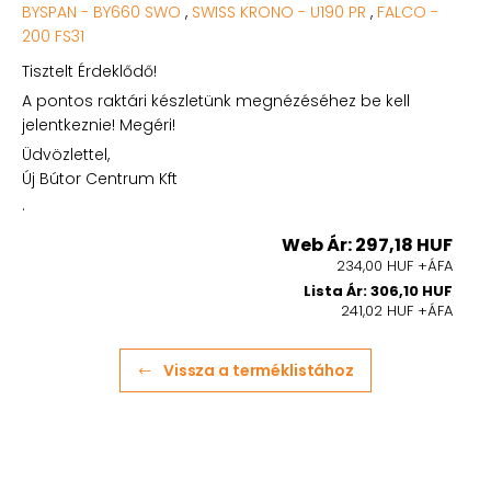
BYSPAN - BY660 SWO
,
SWISS KRONO - U190 PR
,
FALCO -
200 FS31
Tisztelt Érdeklődő!
A pontos raktári készletünk megnézéséhez be kell
jelentkeznie! Megéri!
Üdvözlettel,
Új Bútor Centrum Kft
.
Web Ár: 297,18 HUF
234,00 HUF +ÁFA
Lista Ár: 306,10 HUF
241,02 HUF +ÁFA
Vissza a terméklistához