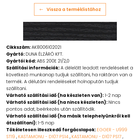
Vissza a terméklistához
Cikkszám:
AK8006102021
Gyártó:
DUNA ÉLZÁRÓ KFT.
Gyártói kód:
ABS 200E 21/2,0
Szállítási információk:
A délelőtt leadott rendeléseket a
következő munkanap tudjuk szállítani, ha raktáron van a
termék. A délutáni rendeléseket holnapután tudjuk
szállítani.
Várható szállítási idő (ha készleten van):
1-2 nap
Várható szállítási idő (ha nincs készleten):
Nincs
pontos adat, beérkezés után szállítódik.
Várható szállítási idő (ha másik telephelyünkről kell
átszállítani):
1-5 nap
Tökéletesen illeszkedő forgácslapok:
EGGER - U999
ST19
,
KASTAMONU - D107 PS14
,
KASTAMONU - D107 PS17
,