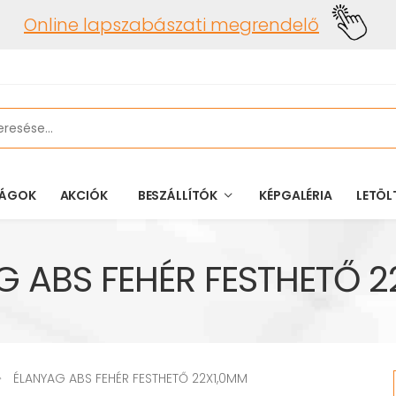
Online lapszabászati megrendelő
ÁGOK
AKCIÓK
BESZÁLLÍTÓK
KÉPGALÉRIA
LETÖL
G ABS FEHÉR FESTHETŐ 2
ÉLANYAG ABS FEHÉR FESTHETŐ 22X1,0MM