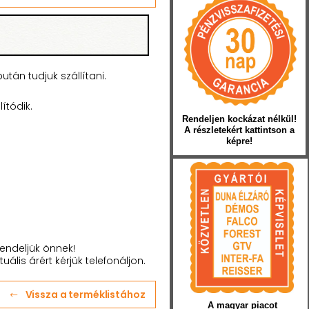
tán tudjuk szállítani.
ítódik.
Rendeljen kockázat nélkül!
A részletekért kattintson a
képre!
endeljük önnek!
tuális árért kérjük telefonáljon.
Vissza a terméklistához
A magyar piacot