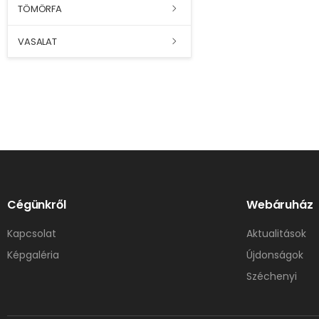
TÖMÖRFA
VASALAT
Cégünkről
Webáruház
Kapcsolat
Aktualitások
Képgaléria
Újdonságok
Széchenyi