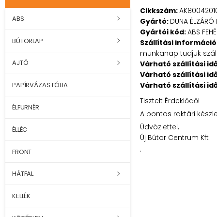
Cikkszám:
AK8004201
ABS
Gyártó:
DUNA ÉLZÁRÓ 
Gyártói kód:
ABS FEHÉ
BÚTORLAP
Szállítási információ
munkanap tudjuk szállí
AJTÓ
Várható szállítási id
Várható szállítási id
Várható szállítási id
PAPÍRVÁZAS FÓLIA
Tisztelt Érdeklődő!
ÉLFURNÉR
A pontos raktári készl
Üdvözlettel,
ÉLLÉC
Új Bútor Centrum Kft
.
FRONT
HÁTFAL
KELLÉK