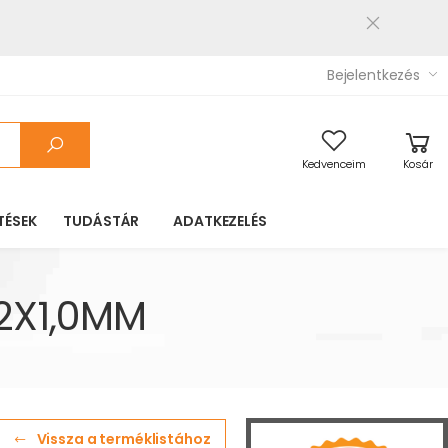
Bejelentkezés
Kedvenceim
Kosár
TÉSEK
TUDÁSTÁR
ADATKEZELÉS
2X1,0MM
Vissza a terméklistához