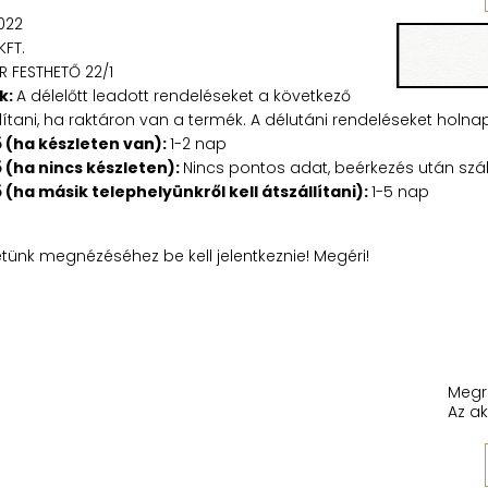
022
KFT.
R FESTHETŐ 22/1
k:
A délelőtt leadott rendeléseket a következő
tani, ha raktáron van a termék. A délutáni rendeléseket holnapu
ő (ha készleten van):
1-2 nap
ő (ha nincs készleten):
Nincs pontos adat, beérkezés után száll
ő (ha másik telephelyünkről kell átszállítani):
1-5 nap
etünk megnézéséhez be kell jelentkeznie! Megéri!
Megr
Az ak