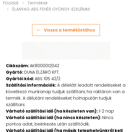
Főoldal
Termékek
ÉLANYAG ABS FEHÉR GYÖNGY 42X1,8MM
Vissza a terméklistához
Cikkszám:
AK8000012042
Gyártó:
DUNA ÉLZÁRÓ KFT.
Gyártói kód:
ABS 105 42/2
Szállítási információk:
A délelőtt leadott rendeléseket a
következő munkanap tudjuk szállítani, ha raktáron van a
termék. A délutáni rendeléseket holnapután tudjuk
szállítani.
Várható szállítási idő (ha készleten van):
1-2 nap
Várható szállítási idő (ha nincs készleten):
Nincs
pontos adat, beérkezés után szállítódik.
Várható szállítási idő (ha másik telephelyünkről kell