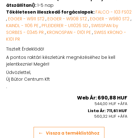
átszállítani):
1-5 nap
Tökéletesen illeszkedő forgácslapok:
FALCO - 103 FS02
,
EGGER - W911 ST2
,
EGGER - W908 ST2
,
EGGER - W980 ST2
,
KAINDL - 1106 PE
,
PFLEIDERER - U11026 SD
,
SWISSPAN by
SORBES - 0345 PR
,
KRONOSPAN - 0101 PE
,
SWISS KRONO -
K101 PR
Tisztelt Érdeklődő!
A pontos raktári készletünk megnézéséhez be kell
jelentkeznie! Megéri!
Üdvözlettel,
Új Bútor Centrum Kft
.
Web Ár: 690,88 HUF
544,00 HUF +ÁFA
Lista Ár: 711,61 HUF
560,32 HUF +ÁFA
Vissza a terméklistához