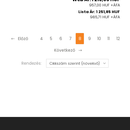
957,00 HUF +ÁFA
Lista Ár: 1 251,85 HUF
985,71 HUF +ÁFA
Előző
4
5
6
7
8
9
10
11
12
Következő
Rendezés: