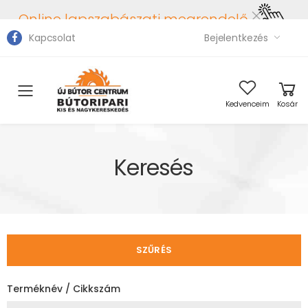
Online lapszabászati megrendelő
Kapcsolat
Bejelentkezés
Toggle mobile menu
Kedvenceim
Kosár
Keresés
SZŰRÉS
Terméknév / Cikkszám