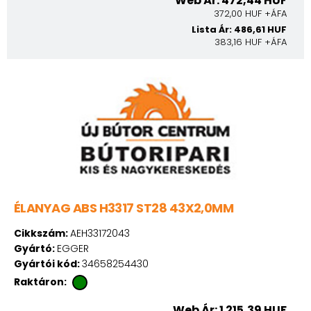
Web Ár: 472,44 HUF
372,00 HUF +ÁFA
Lista Ár: 486,61 HUF
383,16 HUF +ÁFA
ÉLANYAG ABS H3317 ST28 43X2,0MM
Cikkszám:
AEH33172043
Gyártó:
EGGER
Gyártói kód:
34658254430
Raktáron:
Web Ár: 1 215,39 HUF