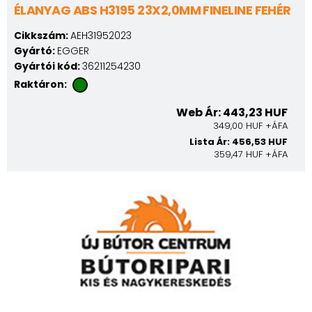
ÉLANYAG ABS H3195 23X2,0MM FINELINE FEHÉR
Cikkszám:
AEH31952023
Gyártó:
EGGER
Gyártói kód:
36211254230
Raktáron:
Web Ár: 443,23 HUF
349,00 HUF +ÁFA
Lista Ár: 456,53 HUF
359,47 HUF +ÁFA