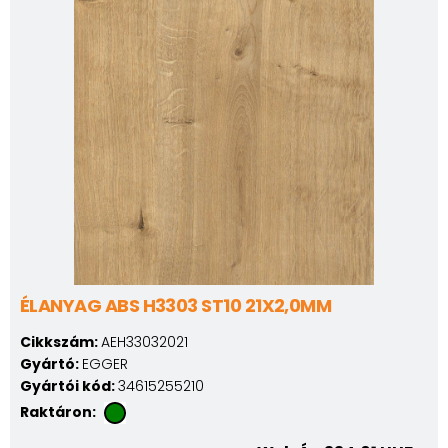
ÉLANYAG ABS H3303 ST10 21X2,0MM
Cikkszám:
AEH33032021
Gyártó:
EGGER
Gyártói kód:
34615255210
Raktáron: