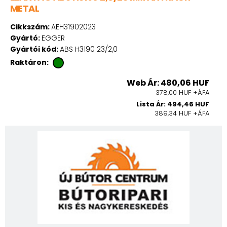
METAL
Cikkszám:
AEH31902023
Gyártó:
EGGER
Gyártói kód:
ABS H3190 23/2,0
Raktáron:
Web Ár: 480,06 HUF
378,00 HUF +ÁFA
Lista Ár: 494,46 HUF
389,34 HUF +ÁFA