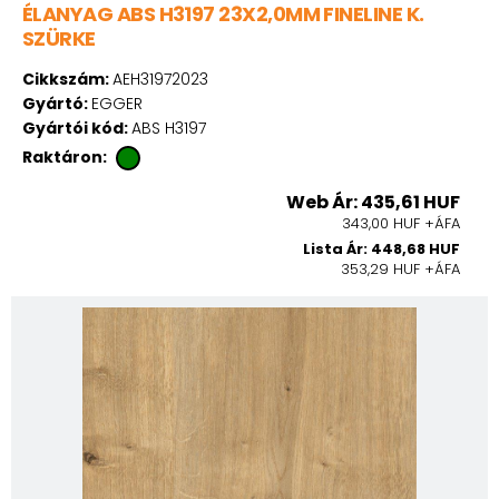
ÉLANYAG ABS H3197 23X2,0MM FINELINE K.
SZÜRKE
Cikkszám:
AEH31972023
Gyártó:
EGGER
Gyártói kód:
ABS H3197
Raktáron:
Web Ár: 435,61 HUF
343,00 HUF +ÁFA
Lista Ár: 448,68 HUF
353,29 HUF +ÁFA