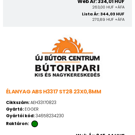
Web Ár: 334,01 HUF
263,00 HUF +ÁFA
Lista Ár: 344,03 HUF
270,89 HUF +ÁFA
ÉLANYAG ABS H3317 ST28 23X0,8MM
Cikkszám:
AEH33170823
Gyártó:
EGGER
Gyártói kód:
34658234230
Raktáron: