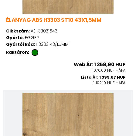
ÉLANYAG ABS H3303 ST10 43X1,5MM
Cikkszám:
AEH33031543
Gyártó:
EGGER
Gyártói kód:
H3303 43/1,5MM
Raktáron:
Web Ár: 1 358,90 HUF
1 070,00 HUF +ÁFA
Lista Ár: 1 399,67 HUF
1 102,10 HUF +ÁFA