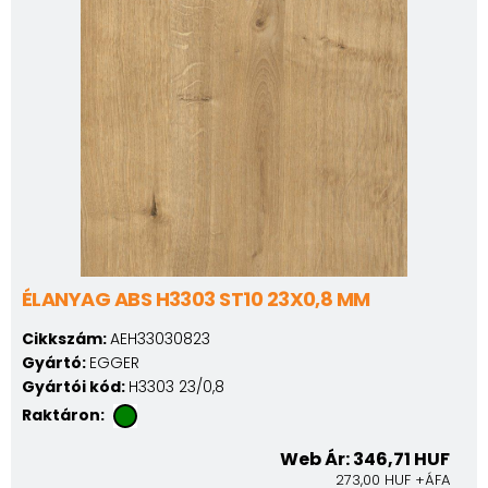
ÉLANYAG ABS H3303 ST10 23X0,8 MM
Cikkszám:
AEH33030823
Gyártó:
EGGER
Gyártói kód:
H3303 23/0,8
Raktáron:
Web Ár: 346,71 HUF
273,00 HUF +ÁFA