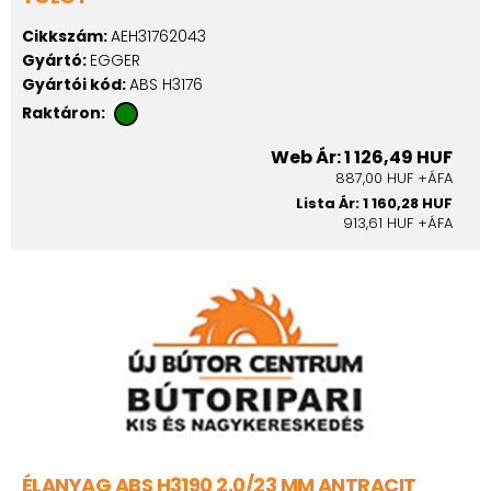
Cikkszám:
AEH31762043
Gyártó:
EGGER
Gyártói kód:
ABS H3176
Raktáron:
Web Ár: 1 126,49 HUF
887,00 HUF +ÁFA
Lista Ár: 1 160,28 HUF
913,61 HUF +ÁFA
ÉLANYAG ABS H3190 2,0/23 MM ANTRACIT