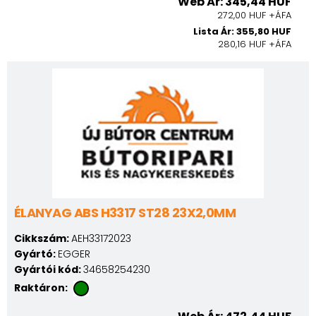
Web Ár: 345,44 HUF
272,00 HUF +ÁFA
Lista Ár: 355,80 HUF
280,16 HUF +ÁFA
ÉLANYAG ABS H3317 ST28 23X2,0MM
Cikkszám:
AEH33172023
Gyártó:
EGGER
Gyártói kód:
34658254230
Raktáron: