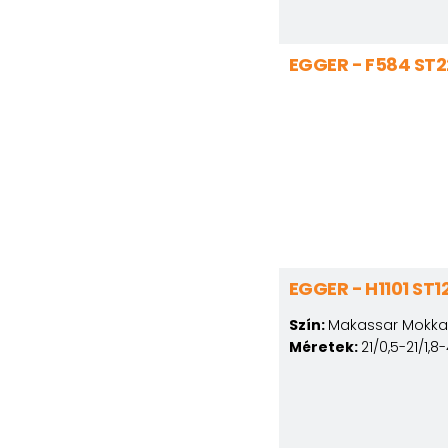
EGGER - F584 ST2
EGGER - H1101 ST1
Szín:
Makassar Mokka
Méretek:
21/0,5-21/1,8-