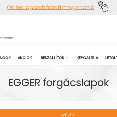
Online lapszabászati megrendelő
ÁGOK
AKCIÓK
BESZÁLLÍTÓK
KÉPGALÉRIA
LETÖL
EGGER forgácslapok
SZŰRÉS