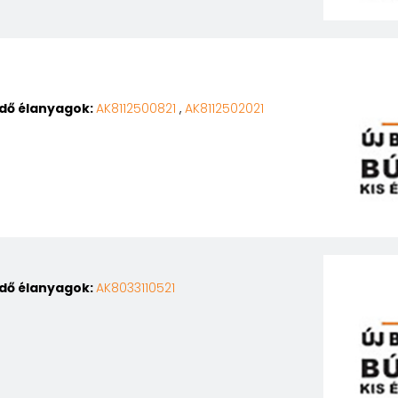
edő élanyagok:
AK8112500821
,
AK8112502021
edő élanyagok:
AK8033110521