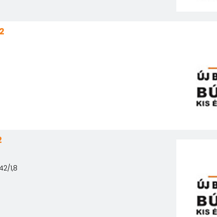
2
2
42/1,8