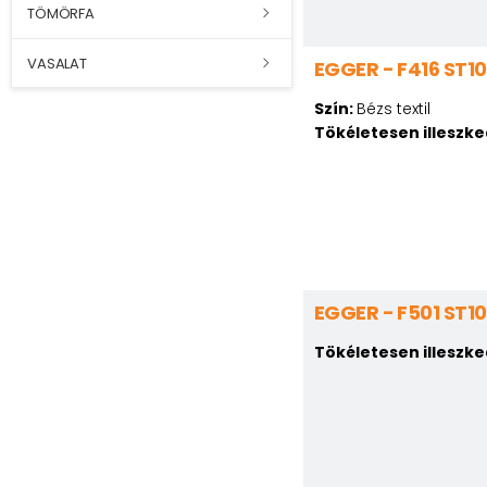
TÖMÖRFA
VASALAT
EGGER - F416 ST10
Szín:
Bézs textil
Tökéletesen illeszk
EGGER - F501 ST10
Tökéletesen illeszk