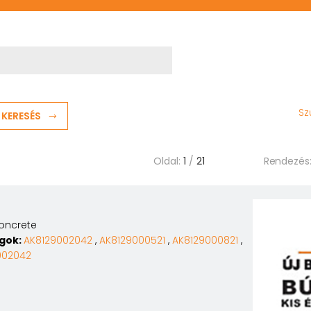
Sz
KERESÉS
Oldal:
1
/
21
Rendezés
Concrete
agok:
AK8129002042
,
AK8129000521
,
AK8129000821
,
002042