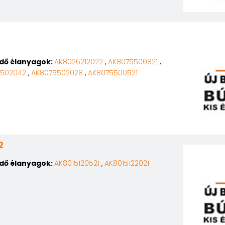
edő élanyagok:
AK8026212022
,
AK8075500821
,
5502042
,
AK8075502028
,
AK8075500521
2
edő élanyagok:
AK8015120521
,
AK8015122021