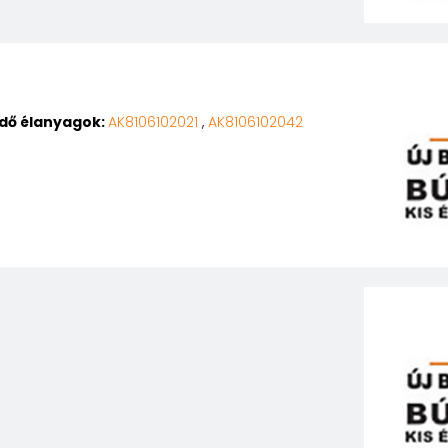
edő élanyagok:
AK8106102021
,
AK8106102042