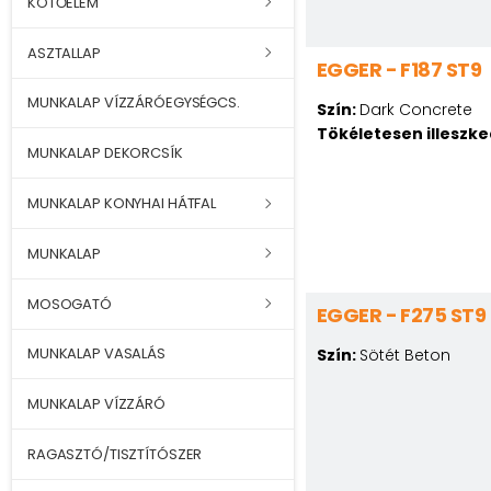
KÖTŐELEM
ASZTALLAP
EGGER - F187 ST9
MUNKALAP VÍZZÁRÓEGYSÉGCS.
Szín:
Dark Concrete
Tökéletesen illeszk
MUNKALAP DEKORCSÍK
MUNKALAP KONYHAI HÁTFAL
MUNKALAP
MOSOGATÓ
EGGER - F275 ST9
MUNKALAP VASALÁS
Szín:
Sötét Beton
MUNKALAP VÍZZÁRÓ
RAGASZTÓ/TISZTÍTÓSZER