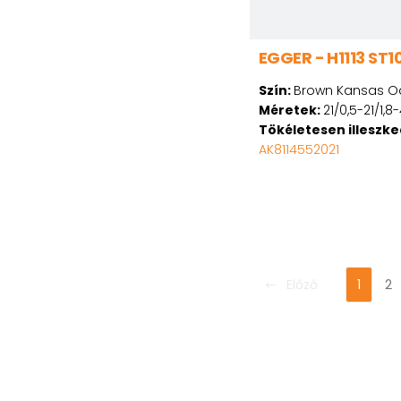
EGGER - H1113 ST1
Szín:
Brown Kansas O
Méretek:
21/0,5-21/1,8-
Tökéletesen illeszk
AK8114552021
Előző
1
2