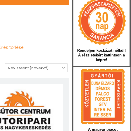
űrés törlése
Rendeljen kockázat nélkül!
A részletekért kattintson a
képre!
:
A magyar piacot