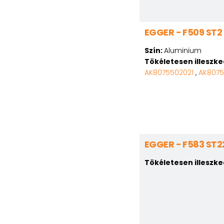
EGGER - F509 ST2
Szín:
Aluminium
Tökéletesen illeszk
AK8075502021
,
AK807
EGGER - F583 ST2
Tökéletesen illeszk