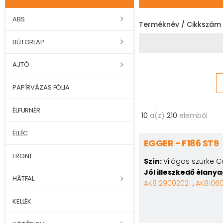
ABS
Terméknév / Cikkszám
BÚTORLAP
AJTÓ
PAPÍRVÁZAS FÓLIA
ÉLFURNÉR
10
a(z)
210
elemből
ÉLLÉC
EGGER - F186 ST9
FRONT
Szín:
Világos szürke 
Jól illeszkedő élany
HÁTFAL
AK8129002021
,
AK8106
KELLÉK