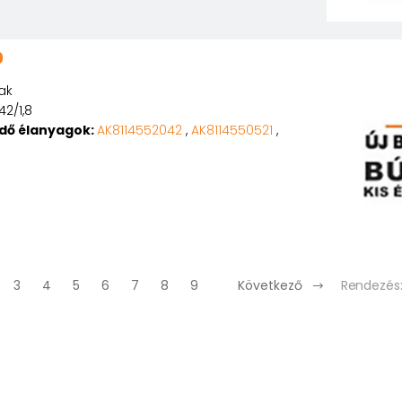
0
ak
42/1,8
edő élanyagok:
AK8114552042
,
AK8114550521
,
Rendezés
3
4
5
6
7
8
9
Következő