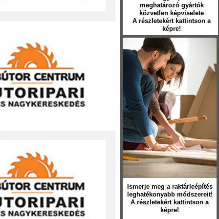
meghatározó gyártók
közvetlen képviselete
A részletekért kattintson a
képre!
Ismerje meg a raktárleépítés
leghatékonyabb módszereit!
A részletekért kattintson a
képre!