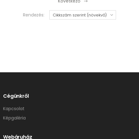
Következő
Rendezés:
Cégünkről
Kapcsolat
Képgaléria
Webáruház