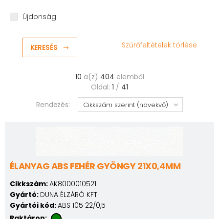
Újdonság
Szűrőfeltételek törlése
KERESÉS
10
a(z)
404
elemből
Oldal:
1
/
41
Rendezés:
ÉLANYAG ABS FEHÉR GYÖNGY 21X0,4MM
Cikkszám:
AK8000010521
Gyártó:
DUNA ÉLZÁRÓ KFT.
Gyártói kód:
ABS 105 22/0,5
Raktáron: