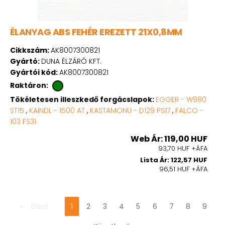
ÉLANYAG ABS FEHÉR EREZETT 21X0,8MM
Cikkszám:
AK8007300821
Gyártó:
DUNA ÉLZÁRÓ KFT.
Gyártói kód:
AK8007300821
Raktáron:
Tökéletesen illeszkedő forgácslapok:
EGGER - W980
ST15
,
KAINDL - 1500 AT
,
KASTAMONU - D129 PS17
,
FALCO -
103 FS31
Web Ár: 119,00 HUF
93,70 HUF +ÁFA
Lista Ár: 122,57 HUF
96,51 HUF +ÁFA
Előző
1
2
3
4
5
6
7
8
9