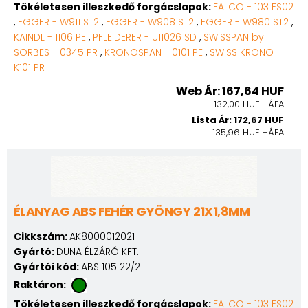
Tökéletesen illeszkedő forgácslapok:
FALCO - 103 FS02
,
EGGER - W911 ST2
,
EGGER - W908 ST2
,
EGGER - W980 ST2
,
KAINDL - 1106 PE
,
PFLEIDERER - U11026 SD
,
SWISSPAN by
SORBES - 0345 PR
,
KRONOSPAN - 0101 PE
,
SWISS KRONO -
K101 PR
Web Ár: 167,64 HUF
132,00 HUF +ÁFA
Lista Ár: 172,67 HUF
135,96 HUF +ÁFA
ÉLANYAG ABS FEHÉR GYÖNGY 21X1,8MM
Cikkszám:
AK8000012021
Gyártó:
DUNA ÉLZÁRÓ KFT.
Gyártói kód:
ABS 105 22/2
Raktáron:
Tökéletesen illeszkedő forgácslapok:
FALCO - 103 FS02