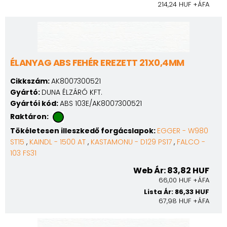
214,24 HUF +ÁFA
ÉLANYAG ABS FEHÉR EREZETT 21X0,4MM
Cikkszám:
AK8007300521
Gyártó:
DUNA ÉLZÁRÓ KFT.
Gyártói kód:
ABS 103E/AK8007300521
Raktáron:
Tökéletesen illeszkedő forgácslapok:
EGGER - W980
ST15
,
KAINDL - 1500 AT
,
KASTAMONU - D129 PS17
,
FALCO -
103 FS31
Web Ár: 83,82 HUF
66,00 HUF +ÁFA
Lista Ár: 86,33 HUF
67,98 HUF +ÁFA