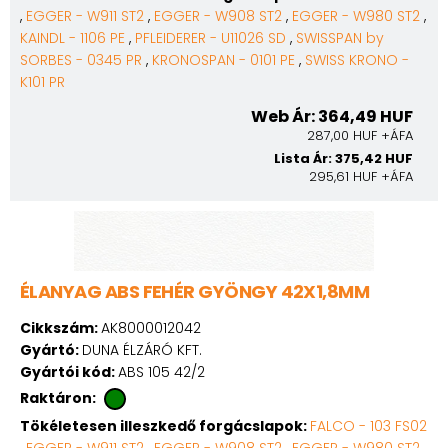
,
EGGER - W911 ST2
,
EGGER - W908 ST2
,
EGGER - W980 ST2
,
KAINDL - 1106 PE
,
PFLEIDERER - U11026 SD
,
SWISSPAN by
SORBES - 0345 PR
,
KRONOSPAN - 0101 PE
,
SWISS KRONO -
K101 PR
Web Ár: 364,49 HUF
287,00 HUF +ÁFA
Lista Ár: 375,42 HUF
295,61 HUF +ÁFA
ÉLANYAG ABS FEHÉR GYÖNGY 42X1,8MM
Cikkszám:
AK8000012042
Gyártó:
DUNA ÉLZÁRÓ KFT.
Gyártói kód:
ABS 105 42/2
Raktáron:
Tökéletesen illeszkedő forgácslapok:
FALCO - 103 FS02