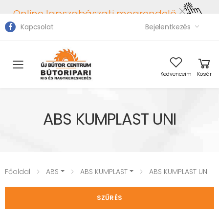
Online lapszabászati megrendelő
Kapcsolat
Bejelentkezés
Toggle mobile menu
Kedvenceim
Kosár
ABS KUMPLAST UNI
Főoldal
ABS
ABS KUMPLAST
ABS KUMPLAST UNI
SZŰRÉS