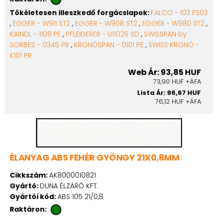
Tökéletesen illeszkedő forgácslapok:
FALCO - 103 FS02
,
EGGER - W911 ST2
,
EGGER - W908 ST2
,
EGGER - W980 ST2
,
KAINDL - 1106 PE
,
PFLEIDERER - U11026 SD
,
SWISSPAN by
SORBES - 0345 PR
,
KRONOSPAN - 0101 PE
,
SWISS KRONO -
K101 PR
Web Ár: 93,85 HUF
73,90 HUF +ÁFA
Lista Ár: 96,67 HUF
76,12 HUF +ÁFA
ÉLANYAG ABS FEHÉR GYÖNGY 21X0,8MM
Cikkszám:
AK8000010821
Gyártó:
DUNA ÉLZÁRÓ KFT.
Gyártói kód:
ABS 105 21/0,8
Raktáron: