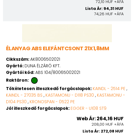
72,10 HUF +ÁFA
Lista Ár: 94,31 HUF
74,26 HUF +ÁFA
ÉLANYAG ABS ELEFÁNTCSONT 21X1,8MM
Cikkszám:
AK8006502021
Gyártó:
DUNA ÉLZÁRÓ KFT.
Gyártói kód:
ABS 104/80065002021
Raktáron:
Tökéletesen illeszkedő forgácslapok:
KAINDL - 2514 PE
,
KAINDL - 27035 BS
,
KASTAMONU - D118 PS30
,
KASTAMONU -
D104 PS30
,
KRONOSPAN - 0522 PE
Jól illeszkedő forgácslapok:
EGGER - U108 ST9
Web Ár: 264,16 HUF
208,00 HUF +ÁFA
Lista Ár: 272,08 HUF