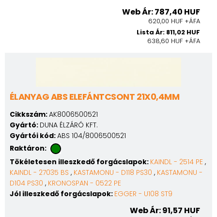
Web Ár: 787,40 HUF
620,00 HUF +ÁFA
Lista Ár: 811,02 HUF
638,60 HUF +ÁFA
ÉLANYAG ABS ELEFÁNTCSONT 21X0,4MM
Cikkszám:
AK8006500521
Gyártó:
DUNA ÉLZÁRÓ KFT.
Gyártói kód:
ABS 104/8006500521
Raktáron:
Tökéletesen illeszkedő forgácslapok:
KAINDL - 2514 PE
,
KAINDL - 27035 BS
,
KASTAMONU - D118 PS30
,
KASTAMONU -
D104 PS30
,
KRONOSPAN - 0522 PE
Jól illeszkedő forgácslapok:
EGGER - U108 ST9
Web Ár: 91,57 HUF