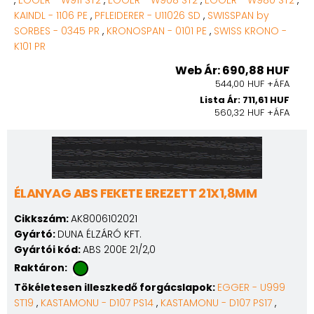
,
EGGER - W911 ST2
,
EGGER - W908 ST2
,
EGGER - W980 ST2
,
KAINDL - 1106 PE
,
PFLEIDERER - U11026 SD
,
SWISSPAN by
SORBES - 0345 PR
,
KRONOSPAN - 0101 PE
,
SWISS KRONO -
K101 PR
Web Ár: 690,88 HUF
544,00 HUF +ÁFA
Lista Ár: 711,61 HUF
560,32 HUF +ÁFA
ÉLANYAG ABS FEKETE EREZETT 21X1,8MM
Cikkszám:
AK8006102021
Gyártó:
DUNA ÉLZÁRÓ KFT.
Gyártói kód:
ABS 200E 21/2,0
Raktáron:
Tökéletesen illeszkedő forgácslapok:
EGGER - U999
ST19
,
KASTAMONU - D107 PS14
,
KASTAMONU - D107 PS17
,